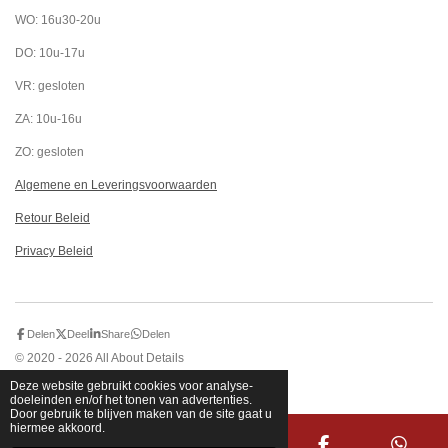
WO: 16u30-20u
DO: 10u-17u
VR: gesloten
ZA: 10u-16u
ZO: gesloten
Algemene en Leveringsvoorwaarden
Retour Beleid
Privacy Beleid
Delen
Deel
Share
Delen
© 2020 - 2026 All About Details
Powered by
JouwWeb
Deze website gebruikt cookies voor analyse-
doeleinden en/of het tonen van advertenties.
Door gebruik te blijven maken van de site gaat u
hiermee akkoord.