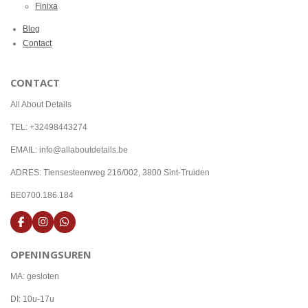
Finixa
Blog
Contact
CONTACT
All About Details
TEL: +32498443274
EMAIL: info@allaboutdetails.be
ADRES: Tiensesteenweg 216/002, 3800 Sint-Truiden
BE0700.186.184
F
I
W
a
n
h
c
s
a
OPENINGSUREN
e
t
t
b
a
s
o
g
A
MA: gesloten
o
r
p
k
a
p
DI: 10u-17u
m