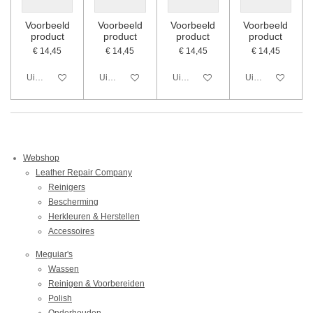
Voorbeeld
Voorbeeld
Voorbeeld
Voorbeeld
product
product
product
product
€ 14,45
€ 14,45
€ 14,45
€ 14,45
Uitgeschakeld
Uitgeschakeld
Uitgeschakeld
Uitgeschakeld
Webshop
Leather Repair Company
Reinigers
Bescherming
Herkleuren & Herstellen
Accessoires
Meguiar's
Wassen
Reinigen & Voorbereiden
Polish