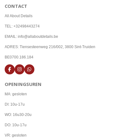
CONTACT
All About Details
TEL: +32498443274
EMAIL: info@allaboutdetails.be
ADRES: Tiensesteenweg 216/002, 3800 Sint-Truiden
BE0700.186.184
F
I
W
a
n
h
c
s
a
OPENINGSUREN
e
t
t
b
a
s
o
g
A
MA: gesloten
o
r
p
k
a
p
DI: 10u-17u
m
WO: 16u30-20u
DO: 10u-17u
VR: gesloten