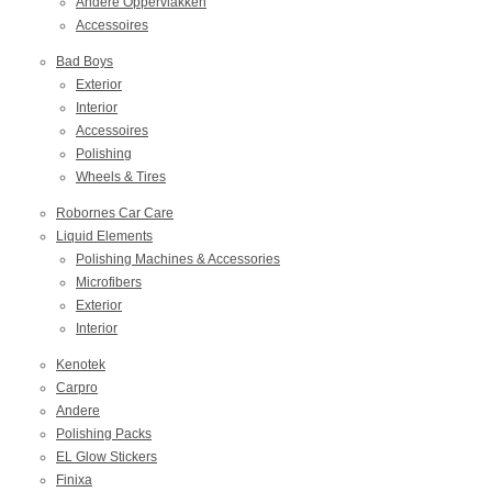
Andere Oppervlakken
Accessoires
Bad Boys
Exterior
Interior
Accessoires
Polishing
Wheels & Tires
Robornes Car Care
Liquid Elements
Polishing Machines & Accessories
Microfibers
Exterior
Interior
Kenotek
Carpro
Andere
Polishing Packs
EL Glow Stickers
Finixa