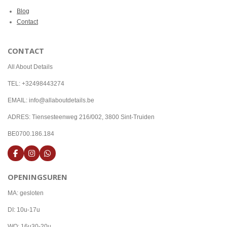
Blog
Contact
CONTACT
All About Details
TEL: +32498443274
EMAIL: info@allaboutdetails.be
ADRES: Tiensesteenweg 216/002, 3800 Sint-Truiden
BE0700.186.184
F
I
W
a
n
h
c
s
a
OPENINGSUREN
e
t
t
b
a
s
o
g
A
MA: gesloten
o
r
p
k
a
p
DI: 10u-17u
m
WO: 16u30-20u