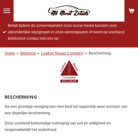
Ga
direct
naar
de
Bekijk tijdens de zomermaanden onze social media kanalen voor
hoofdinhoud
uitzonderlijke wijzigingen in onze openingsuren of neem op voorhand
telefonisch contact met ons op.
Home
»
Webshop
»
Leather Repair Company
»
Bescherming
BESCHERMING
Na een grondige reiniging kan men best het oppervlak weer voorzien van
een degelijke bescherming.
Deze voorkomt toekomstige indringing van vuil en vettigheid en
vergemakkelijkt het onderhoud.