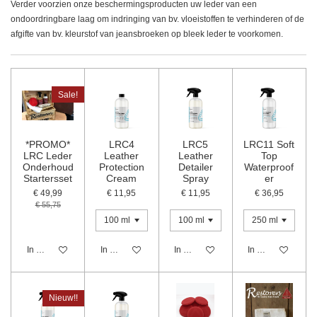
Verder voorzien onze beschermingsproducten uw leder van een
ondoordringbare laag om indringing van bv. vloeistoffen te verhinderen of de
afgifte van bv. kleurstof van jeansbroeken op bleek leder te voorkomen.
Sale!
*PROMO*
LRC4
LRC5
LRC11 Soft
LRC Leder
Leather
Leather
Top
Onderhoud
Protection
Detailer
Waterproof
Startersset
Cream
Spray
er
€ 49,99
€ 11,95
€ 11,95
€ 36,95
€ 55,75
In winkelwagen
In winkelwagen
In winkelwagen
In winkelwagen
Nieuw!!