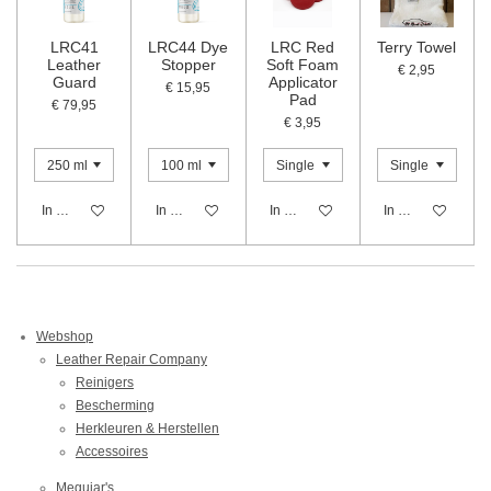
LRC41
LRC44 Dye
LRC Red
Terry Towel
Leather
Stopper
Soft Foam
€ 2,95
Guard
Applicator
€ 15,95
Pad
€ 79,95
€ 3,95
In winkelwagen
In winkelwagen
In winkelwagen
In winkelwagen
Webshop
Leather Repair Company
Reinigers
Bescherming
Herkleuren & Herstellen
Accessoires
Meguiar's