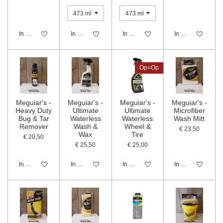
In winkelwagen
In winkelwagen
In winkelwagen
In winkelwagen
Op=Op
Meguiar's -
Meguiar's -
Meguiar's -
Meguiar's -
Heavy Duty
Ultimate
Ultimate
Microfiber
Bug & Tar
Waterless
Waterless
Wash Mitt
Remover
Wash &
Wheel &
€ 23,50
Wax
Tire
€ 20,50
€ 25,50
€ 25,00
In winkelwagen
In winkelwagen
In winkelwagen
In winkelwagen