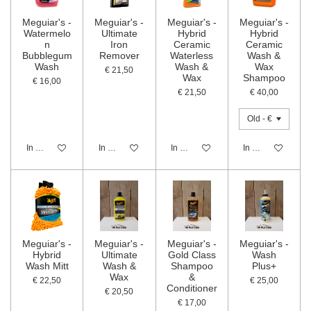
Meguiar's -
Meguiar's -
Meguiar's -
Meguiar's -
Watermelo
Ultimate
Hybrid
Hybrid
n
Iron
Ceramic
Ceramic
Bubblegum
Remover
Waterless
Wash &
Wash
Wash &
Wax
€ 21,50
Wax
Shampoo
€ 16,00
€ 21,50
€ 40,00
In winkelwagen
In winkelwagen
In winkelwagen
In winkelwagen
Meguiar's -
Meguiar's -
Meguiar's -
Meguiar's -
Hybrid
Ultimate
Gold Class
Wash
Wash Mitt
Wash &
Shampoo
Plus+
Wax
&
€ 22,50
€ 25,00
Conditioner
€ 20,50
€ 17,00