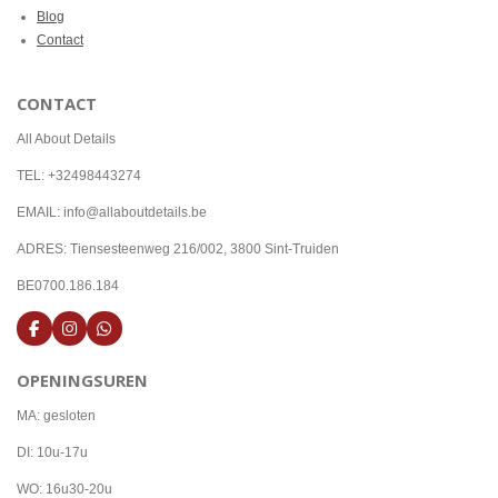
Blog
Contact
CONTACT
All About Details
TEL: +32498443274
EMAIL: info@allaboutdetails.be
ADRES: Tiensesteenweg 216/002, 3800 Sint-Truiden
BE0700.186.184
F
I
W
a
n
h
c
s
a
OPENINGSUREN
e
t
t
b
a
s
o
g
A
MA: gesloten
o
r
p
k
a
p
DI: 10u-17u
m
WO: 16u30-20u