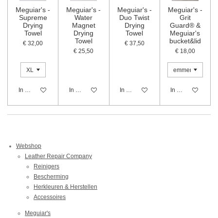
Meguiar's -
Meguiar's -
Meguiar's -
Meguiar's -
Supreme
Water
Duo Twist
Grit
Drying
Magnet
Drying
Guard® &
Towel
Drying
Towel
Meguiar's
Towel
bucket&lid
€ 32,00
€ 37,50
€ 25,50
€ 18,00
In winkelwagen
In winkelwagen
In winkelwagen
In winkelwagen
Webshop
Leather Repair Company
Reinigers
Bescherming
Herkleuren & Herstellen
Accessoires
Meguiar's