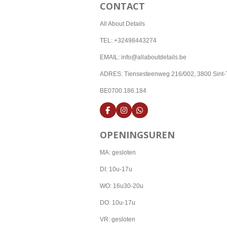
CONTACT
All About Details
TEL: +32498443274
EMAIL: info@allaboutdetails.be
ADRES: Tiensesteenweg 216/002, 3800 Sint-
BE0700.186.184
F
I
W
a
n
h
c
s
a
OPENINGSUREN
e
t
t
b
a
s
o
g
A
MA: gesloten
o
r
p
k
a
p
DI: 10u-17u
m
WO: 16u30-20u
DO: 10u-17u
VR: gesloten