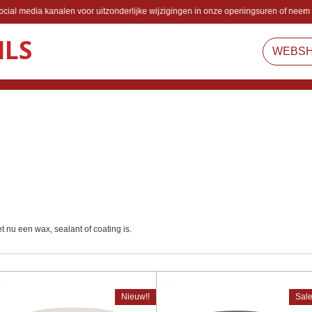
cial media kanalen voor uitzonderlijke wijzigingen in onze openingsuren of neem 
ILS
WEBS
t nu een wax, sealant of coating is.
Nieuw!!
Sale