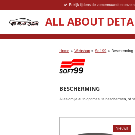
Bekijk tijdens de zomermaanden onze so
Ga
direct
ALL ABOUT DETA
naar
de
hoofdinhoud
Home
»
Webshop
»
Soft 99
»
Bescherming
BESCHERMING
Alles om je auto optimaal te beschermen, of he
Nieuw!!