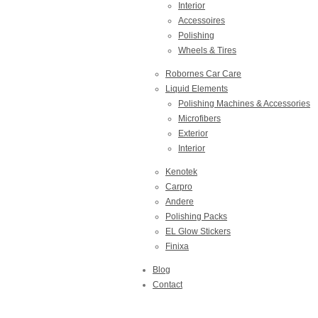
Interior
Accessoires
Polishing
Wheels & Tires
Robornes Car Care
Liquid Elements
Polishing Machines & Accessories
Microfibers
Exterior
Interior
Kenotek
Carpro
Andere
Polishing Packs
EL Glow Stickers
Finixa
Blog
Contact