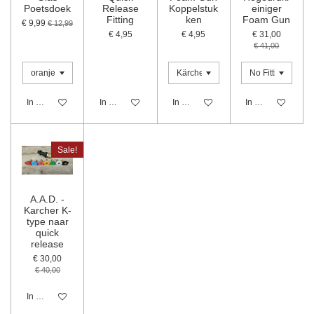
Poetsdoek
Release
Koppelstuk
einiger
Fitting
ken
Foam Gun
€ 9,99
€ 12,99
€ 4,95
€ 4,95
€ 31,00
€ 41,00
In winkelwagen
In winkelwagen
In winkelwagen
In winkelwagen
Sale!
A.A.D. -
Karcher K-
type naar
quick
release
€ 30,00
€ 40,00
In winkelwagen