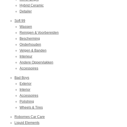
Hybrid Ceramic
Detailer
Soft 99
Wassen
Reinigen & Voorbereiden
Bescherming
Onderhouden
Velgen & Banden
Interieur
Andere Oppervlakken
Accessoires
Bad Boys
Exterior
Interior
Accessoires
Polishing
Wheels & Tires
Robornes Car Care
Liquid Elements