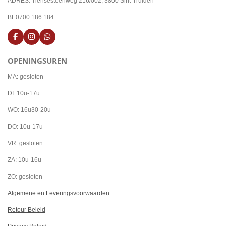
ADRES: Tiensesteenweg 216/002, 3800 Sint-Truiden
BE0700.186.184
F
I
W
a
n
h
c
s
a
OPENINGSUREN
e
t
t
b
a
s
o
g
A
MA: gesloten
o
r
p
k
a
p
DI: 10u-17u
m
WO: 16u30-20u
DO: 10u-17u
VR: gesloten
ZA: 10u-16u
ZO: gesloten
Algemene en Leveringsvoorwaarden
Retour Beleid