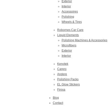
Exterior
Interior
Accessoires
Polishing
Wheels & Tires
Robornes Car Care
Liquid Elements
Polishing Machines & Accessories
Microfibers
Exterior
Interior
Kenotek
Carpro
Andere
Polishing Packs
EL Glow Stickers
Finixa
Blog
Contact