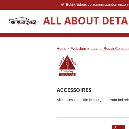
Bekijk tijdens de zomermaanden onze so
Ga
direct
ALL ABOUT DETA
naar
de
hoofdinhoud
Home
»
Webshop
»
Leather Repair Compan
ACCESSOIRES
Alle accessoires die je nodig hebt voor het re
Sale!