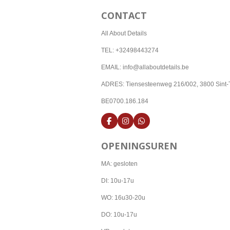
CONTACT
All About Details
TEL: +32498443274
EMAIL: info@allaboutdetails.be
ADRES: Tiensesteenweg 216/002, 3800 Sint-
BE0700.186.184
F
I
W
a
n
h
c
s
a
OPENINGSUREN
e
t
t
b
a
s
o
g
A
MA: gesloten
o
r
p
k
a
p
DI: 10u-17u
m
WO: 16u30-20u
DO: 10u-17u