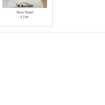
Terry Towel
€ 2,95