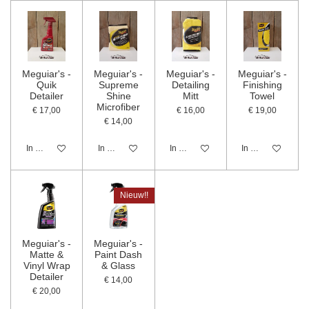
Meguiar's -
Meguiar's -
Meguiar's -
Meguiar's -
Quik
Supreme
Detailing
Finishing
Detailer
Shine
Mitt
Towel
Microfiber
€ 17,00
€ 16,00
€ 19,00
€ 14,00
In winkelwagen
In winkelwagen
In winkelwagen
In winkelwagen
Nieuw!!
Meguiar's -
Meguiar's -
Matte &
Paint Dash
Vinyl Wrap
& Glass
Detailer
€ 14,00
€ 20,00