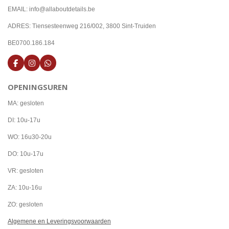
EMAIL: info@allaboutdetails.be
ADRES: Tiensesteenweg 216/002, 3800 Sint-Truiden
BE0700.186.184
F
I
W
a
n
h
c
s
a
OPENINGSUREN
e
t
t
b
a
s
o
g
A
MA: gesloten
o
r
p
k
a
p
DI: 10u-17u
m
WO: 16u30-20u
DO: 10u-17u
VR: gesloten
ZA: 10u-16u
ZO: gesloten
Algemene en Leveringsvoorwaarden