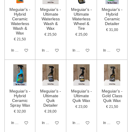
Meguiar's -
Meguiar's -
Meguiar's -
Meguiar's -
Hybrid
Ultimate
Ultimate
Hybrid
Ceramic
Waterless
Waterless
Ceramic
Waterless
Wash &
Wheel &
Detailer
Wash &
Wax
Tire
€ 31,00
Wax
€ 25,50
€ 25,00
€ 21,50
In winkelwagen
In winkelwagen
In winkelwagen
In winkelwagen
Meguiar's -
Meguiar's -
Meguiar's -
Meguiar's -
Hybrid
Ultimate
Ultimate
Gold Class
Ceramic
Quik
Quik Wax
Quik Wax
Spray Wax
Detailer
€ 23,00
€ 21,50
€ 32,00
€ 28,00
In winkelwagen
In winkelwagen
In winkelwagen
In winkelwagen