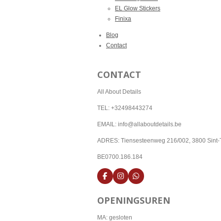
EL Glow Stickers
Finixa
Blog
Contact
CONTACT
All About Details
TEL: +32498443274
EMAIL: info@allaboutdetails.be
ADRES: Tiensesteenweg 216/002, 3800 Sint-
BE0700.186.184
F
I
W
a
n
h
c
s
a
OPENINGSUREN
e
t
t
b
a
s
o
g
A
MA: gesloten
o
r
p