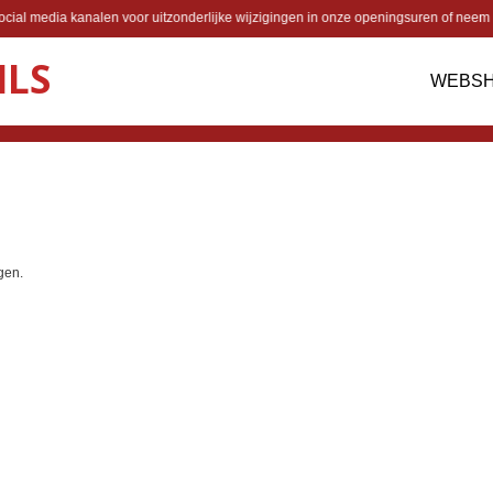
cial media kanalen voor uitzonderlijke wijzigingen in onze openingsuren of neem 
ILS
WEBS
gen.