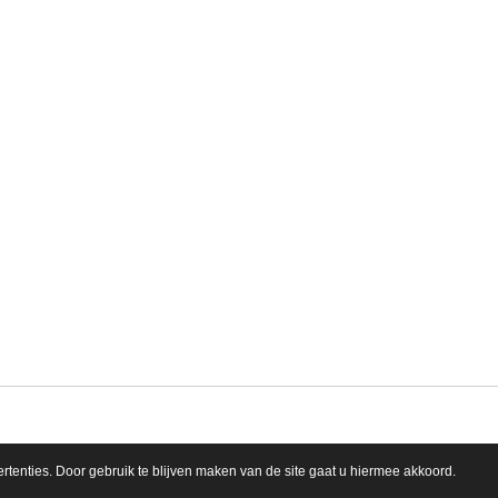
tenties. Door gebruik te blijven maken van de site gaat u hiermee akkoord.