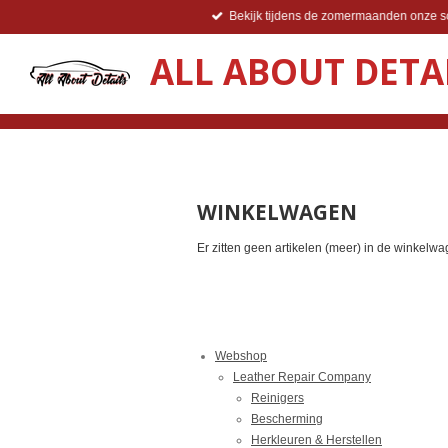
Bekijk tijdens de zomermaanden onze so
Ga
direct
ALL ABOUT DETA
naar
de
hoofdinhoud
WINKELWAGEN
Er zitten geen artikelen (meer) in de winkelwa
Webshop
Leather Repair Company
Reinigers
Bescherming
Herkleuren & Herstellen