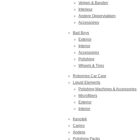
Velgen & Banden
Interieur
Andere Oppervlakken
Accessoires
Bad Boys
Exterior
Interior
Accessoires
Polishing
Wheels & Tires
Robornes Car Care
Liquid Elements
Polishing Machines & Accessories
Microfibers
Exterior
Interior
Kenotek
Carpro
Andere
Polishing Packs