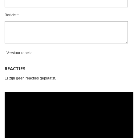
n
n
n
n
r
r
Bericht *
e
n
Verstuur reactie
REACTIES
Er zijn geen reacties geplaatst.