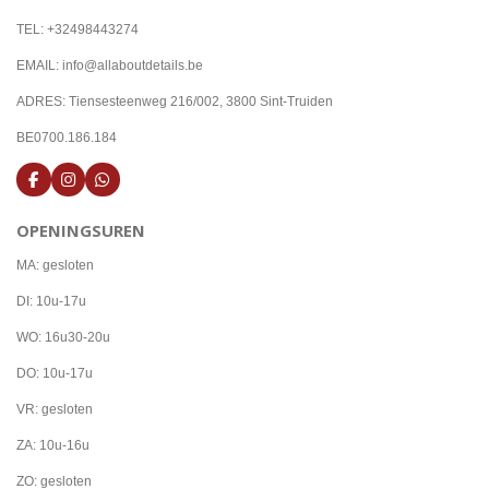
TEL: +32498443274
EMAIL: info@allaboutdetails.be
ADRES: Tiensesteenweg 216/002, 3800 Sint-Truiden
BE0700.186.184
F
I
W
a
n
h
c
s
a
OPENINGSUREN
e
t
t
b
a
s
o
g
A
MA: gesloten
o
r
p
k
a
p
DI: 10u-17u
m
WO: 16u30-20u
DO: 10u-17u
VR: gesloten
ZA: 10u-16u
ZO: gesloten