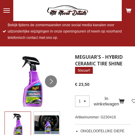
Ga
direct
naar
de
Bekijk tijdens de zomermaanden onze social media kanalen voor
hoofdinhoud
uitzonderlijke wijzigingen in onze openingsuren of neem op voorhand
telefonisch contact met ons op.
MEGUIAR'S - HYBRID
CERAMIC TIRE SHINE
Nieuw!!
€ 23,50
In
winkelwagen
Artikelnummer:
G230416
ONGELOOFELIJKE DIEPE