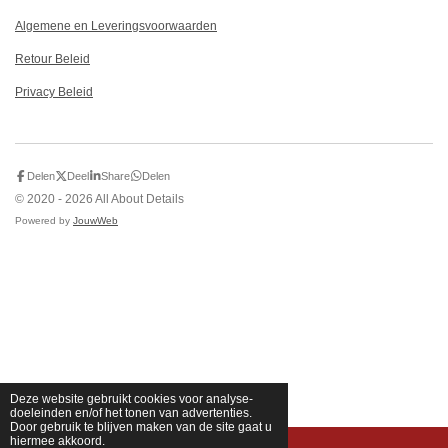
Algemene en Leveringsvoorwaarden
Retour Beleid
Privacy Beleid
Delen
Deel
Share
Delen
© 2020 - 2026 All About Details
Powered by
JouwWeb
Deze website gebruikt cookies voor analyse-
doeleinden en/of het tonen van advertenties.
Door gebruik te blijven maken van de site gaat u
hiermee akkoord.