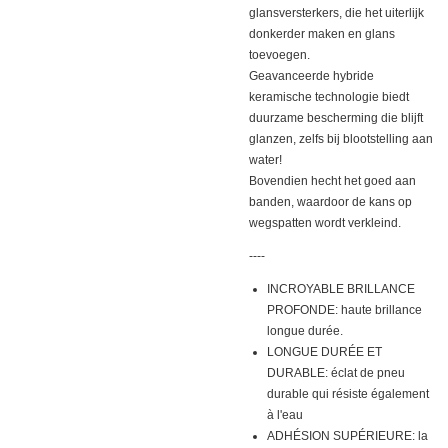
glansversterkers, die het uiterlijk
donkerder maken en glans
toevoegen.
Geavanceerde hybride
keramische technologie biedt
duurzame bescherming die blijft
glanzen, zelfs bij blootstelling aan
water!
Bovendien hecht het goed aan
banden, waardoor de kans op
wegspatten wordt verkleind.
----
INCROYABLE BRILLANCE
PROFONDE: haute brillance
longue durée.
LONGUE DURÉE ET
DURABLE: éclat de pneu
durable qui résiste également
à l'eau
ADHÉSION SUPÉRIEURE: la