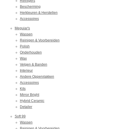
Reinigers
Bescherming
Herkleuren & Herstellen
Accessoires
Meguiar's
Wassen
Reinigen & Voorbereiden
Polish
Onderhouden
Wax
Velgen & Banden
Interieur
Andere Oppervlakken
Accessoires
Kits
Mirror Bright
Hybrid Ceramic
Detailer
Soft 99
Wassen
Reinigen & Voorbereiden