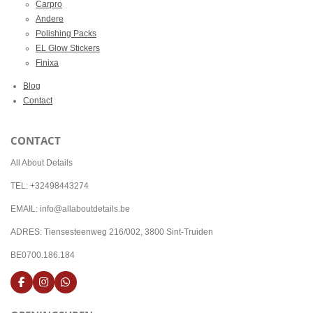
Carpro
Andere
Polishing Packs
EL Glow Stickers
Finixa
Blog
Contact
CONTACT
All About Details
TEL: +32498443274
EMAIL: info@allaboutdetails.be
ADRES: Tiensesteenweg 216/002, 3800 Sint-Truiden
BE0700.186.184
F
I
W
a
n
h
c
s
a