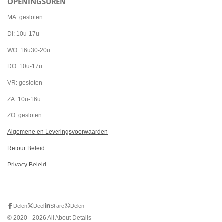
OPENINGSUREN
e
t
t
b
a
s
o
g
A
MA: gesloten
o
r
p
k
a
p
DI: 10u-17u
m
WO: 16u30-20u
DO: 10u-17u
VR: gesloten
ZA: 10u-16u
ZO: gesloten
Algemene en Leveringsvoorwaarden
Retour Beleid
Privacy Beleid
Delen
Deel
Share
Delen
© 2020 - 2026 All About Details