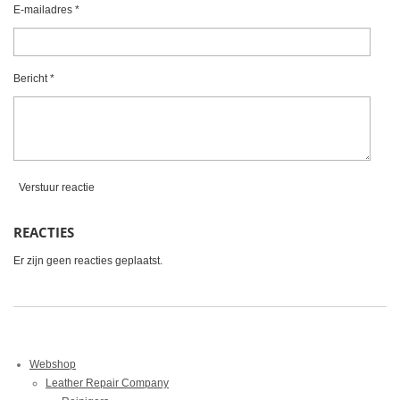
e
e
e
e
t
E-mailadres *
e
n
n
n
n
r
r
Bericht *
e
n
Verstuur reactie
REACTIES
Er zijn geen reacties geplaatst.
Webshop
Leather Repair Company