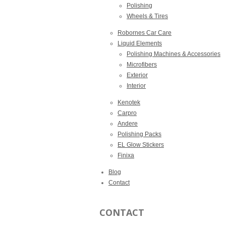
Polishing
Wheels & Tires
Robornes Car Care
Liquid Elements
Polishing Machines & Accessories
Microfibers
Exterior
Interior
Kenotek
Carpro
Andere
Polishing Packs
EL Glow Stickers
Finixa
Blog
Contact
CONTACT