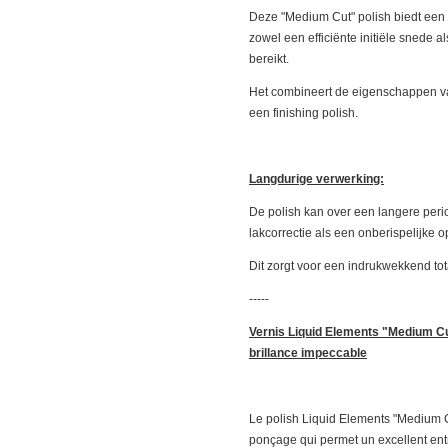
Deze "Medium Cut" polish biedt een
zowel een efficiënte initiële snede 
bereikt.
Het combineert de eigenschappen van
een finishing polish.
Langdurige verwerking:
De polish kan over een langere per
lakcorrectie als een onberispelijke 
Dit zorgt voor een indrukwekkend tot
-----
Vernis Liquid Elements "Medium Cu
brillance impeccable
Le polish Liquid Elements "Medium C
ponçage qui permet un excellent entr