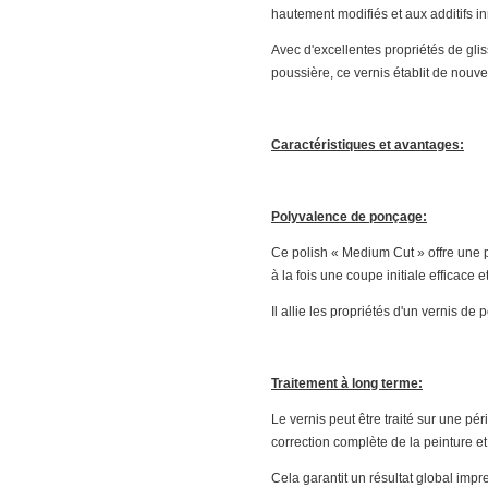
hautement modifiés et aux additifs i
Avec d'excellentes propriétés de gli
poussière, ce vernis établit de nouv
Caractéristiques et avantages:
Polyvalence de ponçage:
Ce polish « Medium Cut » offre une 
à la fois une coupe initiale efficace 
Il allie les propriétés d'un vernis de 
Traitement à long terme:
Le vernis peut être traité sur une pé
correction complète de la peinture et
Cela garantit un résultat global impr