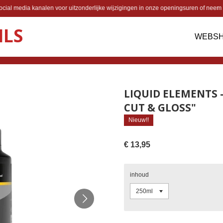
cial media kanalen voor uitzonderlijke wijzigingen in onze openingsuren of neem 
ILS
WEBS
LIQUID ELEMENTS -
CUT & GLOSS"
Nieuw!!
€ 13,95
inhoud