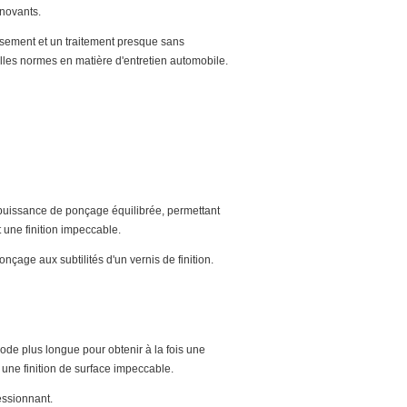
nnovants.
ssement et un traitement presque sans
elles normes en matière d'entretien automobile.
puissance de ponçage équilibrée, permettant
et une finition impeccable.
ponçage aux subtilités d'un vernis de finition.
riode plus longue pour obtenir à la fois une
 une finition de surface impeccable.
essionnant.