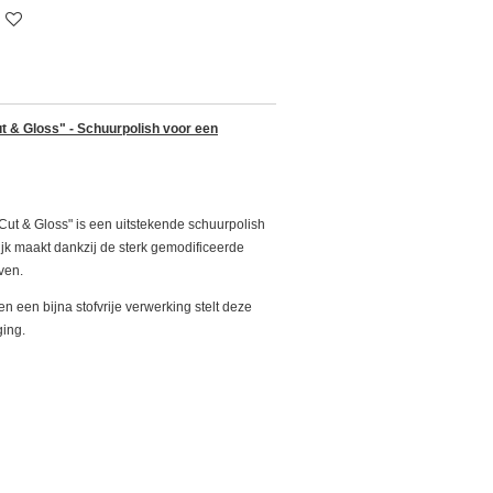
t & Gloss" - Schuurpolish voor een
ut & Gloss" is een uitstekende schuurpolish
ijk maakt dankzij de sterk gemodificeerde
ven.
n een bijna stofvrije verwerking stelt deze
ging.