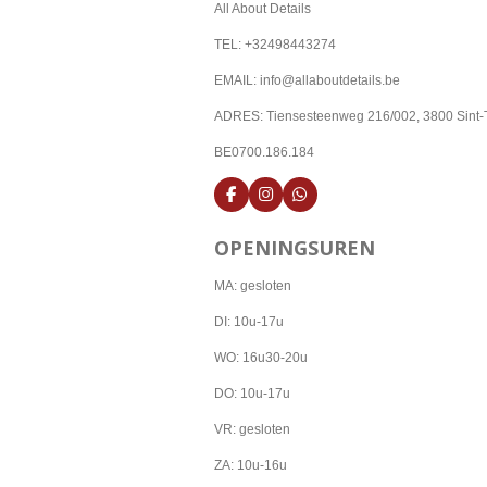
All About Details
TEL: +32498443274
EMAIL: info@allaboutdetails.be
ADRES: Tiensesteenweg 216/002, 3800 Sint-
BE0700.186.184
F
I
W
a
n
h
c
s
a
OPENINGSUREN
e
t
t
b
a
s
o
g
A
MA: gesloten
o
r
p
k
a
p
DI: 10u-17u
m
WO: 16u30-20u
DO: 10u-17u
VR: gesloten
ZA: 10u-16u