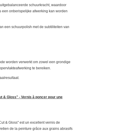
 uitgebalanceerde schuurkracht, waardoor
als een onberispelijke afwerking kan worden
 een schuurpolish met de subtiliteiten van
iode worden verwerkt om zowel een grondige
oppervlakteafwerking te bereiken.
aalresultaat.
t & Gloss" - Vernis à poncer pour une
ut & Gloss" est un excellent vernis de
etien de la peinture grâce aux grains abrasifs