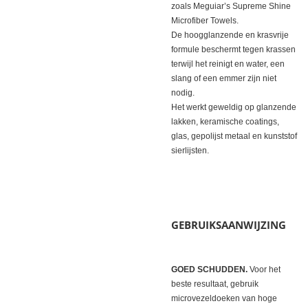
zoals Meguiar’s Supreme Shine
Microfiber Towels.
De hoogglanzende en krasvrije
formule beschermt tegen krassen
terwijl het reinigt en water, een
slang of een emmer zijn niet
nodig.
Het werkt geweldig op glanzende
lakken, keramische coatings,
glas, gepolijst metaal en kunststof
sierlijsten.
GEBRUIKSAANWIJZING
GOED SCHUDDEN.
Voor het
beste resultaat, gebruik
microvezeldoeken van hoge