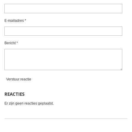
r
r
r
r
r
:
0
r
r
r
r
s
e
e
e
e
t
E-mailadres *
e
n
n
n
n
r
r
Bericht *
e
n
Verstuur reactie
REACTIES
Er zijn geen reacties geplaatst.