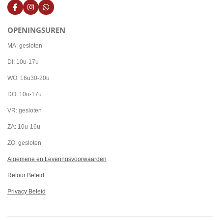
F
I
W
a
n
h
c
s
a
OPENINGSUREN
e
t
t
b
a
s
o
g
A
MA: gesloten
o
r
p
k
a
p
DI: 10u-17u
m
WO: 16u30-20u
DO: 10u-17u
VR: gesloten
ZA: 10u-16u
ZO: gesloten
Algemene en Leveringsvoorwaarden
Retour Beleid
Privacy Beleid