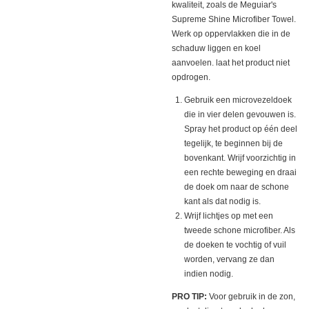
kwaliteit, zoals de Meguiar's
Supreme Shine Microfiber Towel.
Werk op oppervlakken die in de
schaduw liggen en koel
aanvoelen. laat het product niet
opdrogen.
Gebruik een microvezeldoek
die in vier delen gevouwen is.
Spray het product op één deel
tegelijk, te beginnen bij de
bovenkant. Wrijf voorzichtig in
een rechte beweging en draai
de doek om naar de schone
kant als dat nodig is.
Wrijf lichtjes op met een
tweede schone microfiber. Als
de doeken te vochtig of vuil
worden, vervang ze dan
indien nodig.
PRO TIP:
Voor gebruik in de zon,