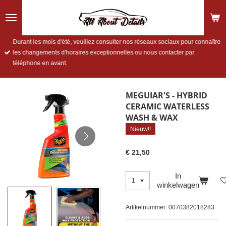
Ga
direct
naar
de
Durant les mois d'été, veuillez consulter nos réseaux sociaux pour connaître
hoofdinhoud
les changements d'horaires exceptionnelles ou nous contacter par
téléphone en avant.
MEGUIAR'S - HYBRID
CERAMIC WATERLESS
WASH & WAX
Nieuw!!
€ 21,50
In
winkelwagen
Artikelnummer:
0070382018283