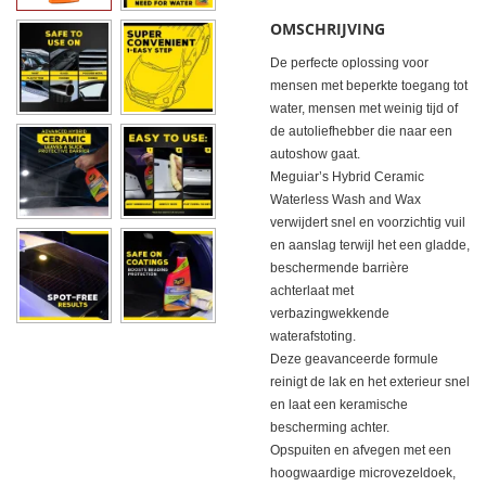
OMSCHRIJVING
De perfecte oplossing voor
mensen met beperkte toegang tot
water, mensen met weinig tijd of
de autoliefhebber die naar een
autoshow gaat.
Meguiar’s Hybrid Ceramic
Waterless Wash and Wax
verwijdert snel en voorzichtig vuil
en aanslag terwijl het een gladde,
beschermende barrière
achterlaat met
verbazingwekkende
waterafstoting.
Deze geavanceerde formule
reinigt de lak en het exterieur snel
en laat een keramische
bescherming achter.
Opspuiten en afvegen met een
hoogwaardige microvezeldoek,