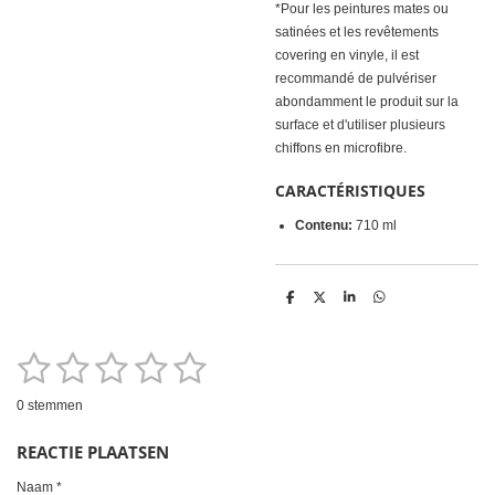
*Pour les peintures mates ou
satinées et les revêtements
covering en vinyle, il est
recommandé de pulvériser
abondamment le produit sur la
surface et d'utiliser plusieurs
chiffons en microfibre.
CARACTÉRISTIQUES
Contenu:
710 ml
D
D
S
D
e
e
h
e
l
e
a
l
e
l
r
e
1
2
3
4
5
n
e
n
S
R
t
a
e
s
s
s
s
s
m
0 stemmen
t
m
t
t
t
t
t
i
e
REACTIE PLAATSEN
n
n
e
e
e
e
e
g
Naam *