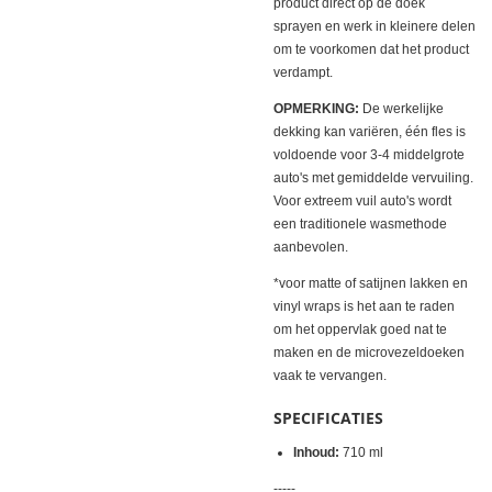
product direct op de doek
sprayen en werk in kleinere delen
om te voorkomen dat het product
verdampt.
OPMERKING:
De werkelijke
dekking kan variëren, één fles is
voldoende voor 3-4 middelgrote
auto's met gemiddelde vervuiling.
Voor extreem vuil auto's wordt
een traditionele wasmethode
aanbevolen.
*voor matte of satijnen lakken en
vinyl wraps is het aan te raden
om het oppervlak goed nat te
maken en de microvezeldoeken
vaak te vervangen.
SPECIFICATIES
Inhoud:
710 ml
-----