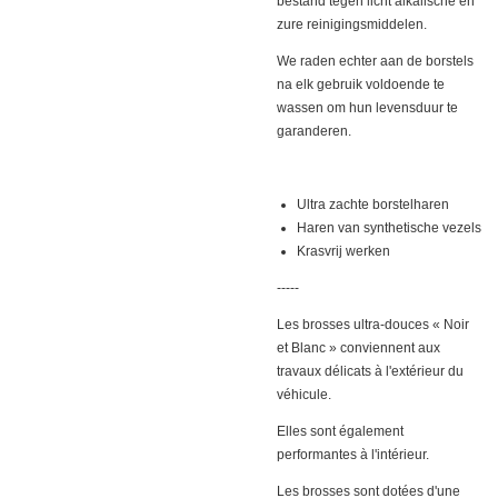
bestand tegen licht alkalische en
zure reinigingsmiddelen.
We raden echter aan de borstels
na elk gebruik voldoende te
wassen om hun levensduur te
garanderen.
Ultra zachte borstelharen
Haren van synthetische vezels
Krasvrij werken
-----
Les brosses ultra-douces « Noir
et Blanc » conviennent aux
travaux délicats à l'extérieur du
véhicule.
Elles sont également
performantes à l'intérieur.
Les brosses sont dotées d'une