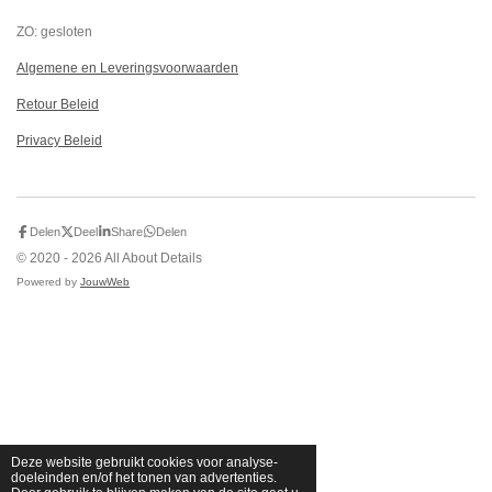
ZO: gesloten
Algemene en Leveringsvoorwaarden
Retour Beleid
Privacy Beleid
Delen
Deel
Share
Delen
© 2020 - 2026 All About Details
Powered by
JouwWeb
Deze website gebruikt cookies voor analyse-
doeleinden en/of het tonen van advertenties.