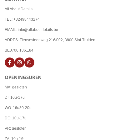
All About Details
TEL: +32498443274
EMAIL: info@allaboutdetails.be
ADRES: Tiensesteenweg 216/002, 3800 Sint-Truiden
BE0700.186.184
F
I
W
a
n
h
c
s
a
OPENINGSUREN
e
t
t
b
a
s
o
g
A
MA: gesloten
o
r
p
k
a
p
DI: 10u-17u
m
WO: 16u30-20u
DO: 10u-17u
VR: gesloten
ZA: 10u-16u