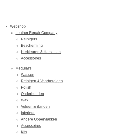
l
e
a
l
e
l
r
e
n
e
n
Webshop
Leather Repair Company
Reinigers
Bescherming
Herkleuren & Herstellen
Accessoires
Meguiar's
Wassen
Reinigen & Voorbereiden
Polish
Onderhouden
Wax
Velgen & Banden
Interieur
Andere Oppervlakken
Accessoires
Kits