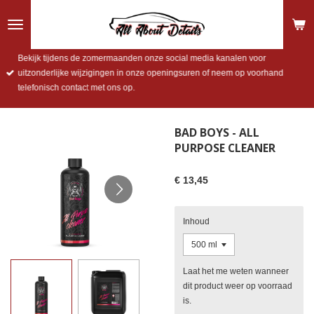
Ga
direct
naar
de
Bekijk tijdens de zomermaanden onze social media kanalen voor
hoofdinhoud
uitzonderlijke wijzigingen in onze openingsuren of neem op voorhand
telefonisch contact met ons op.
BAD BOYS - ALL
PURPOSE CLEANER
€ 13,45
Inhoud
Laat het me weten wanneer
dit product weer op voorraad
is.