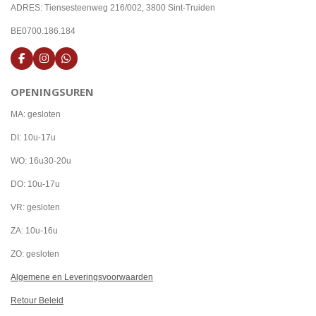
ADRES: Tiensesteenweg 216/002, 3800 Sint-Truiden
BE0700.186.184
F
I
W
a
n
h
c
s
a
OPENINGSUREN
e
t
t
b
a
s
o
g
A
MA: gesloten
o
r
p
k
a
p
DI: 10u-17u
m
WO: 16u30-20u
DO: 10u-17u
VR: gesloten
ZA: 10u-16u
ZO: gesloten
Algemene en Leveringsvoorwaarden
Retour Beleid