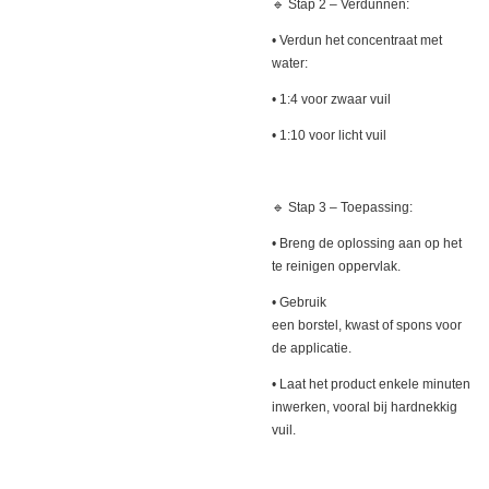
🔹 Stap 2 – Verdunnen:
• Verdun het concentraat met
water:
• 1:4 voor zwaar vuil
• 1:10 voor licht vuil
🔹 Stap 3 – Toepassing:
• Breng de oplossing aan op het
te reinigen oppervlak.
• Gebruik
een borstel, kwast of spons voor
de applicatie.
• Laat het product enkele minuten
inwerken, vooral bij hardnekkig
vuil.