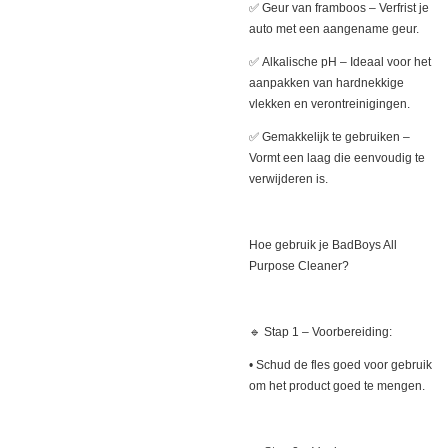
✅ Geur van framboos – Verfrist je
auto met een aangename geur.
✅ Alkalische pH – Ideaal voor het
aanpakken van hardnekkige
vlekken en verontreinigingen.
✅ Gemakkelijk te gebruiken –
Vormt een laag die eenvoudig te
verwijderen is.
Hoe gebruik je BadBoys All
Purpose Cleaner?
🔹 Stap 1 – Voorbereiding:
• Schud de fles goed voor gebruik
om het product goed te mengen.