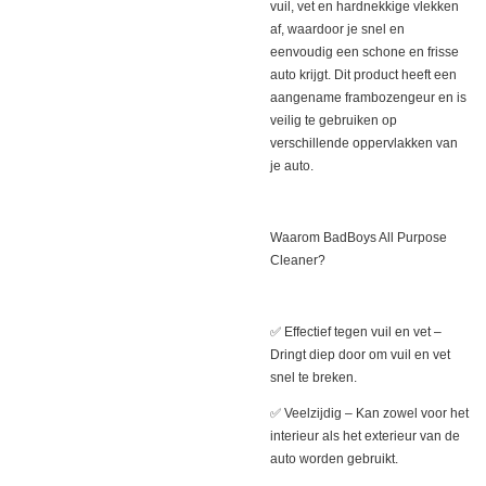
vuil, vet en hardnekkige vlekken
af, waardoor je snel en
eenvoudig een schone en frisse
auto krijgt. Dit product heeft een
aangename frambozengeur en is
veilig te gebruiken op
verschillende oppervlakken van
je auto.
Waarom BadBoys All Purpose
Cleaner?
✅ Effectief tegen vuil en vet –
Dringt diep door om vuil en vet
snel te breken.
✅ Veelzijdig – Kan zowel voor het
interieur als het exterieur van de
auto worden gebruikt.