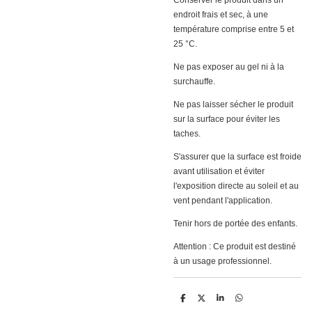
Conserver le produit dans un
endroit frais et sec, à une
température comprise entre 5 et
25 °C.
Ne pas exposer au gel ni à la
surchauffe.
Ne pas laisser sécher le produit
sur la surface pour éviter les
taches.
S'assurer que la surface est froide
avant utilisation et éviter
l'exposition directe au soleil et au
vent pendant l'application.
Tenir hors de portée des enfants.
Attention : Ce produit est destiné
à un usage professionnel.
D
D
S
D
e
e
h
e