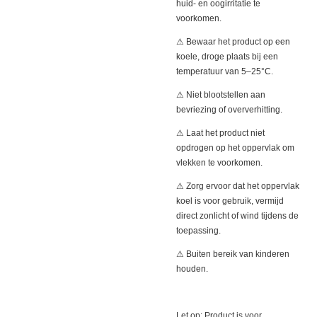
huid- en oogirritatie te
voorkomen.
⚠ Bewaar het product op een
koele, droge plaats bij een
temperatuur van 5–25°C.
⚠ Niet blootstellen aan
bevriezing of oververhitting.
⚠ Laat het product niet
opdrogen op het oppervlak om
vlekken te voorkomen.
⚠ Zorg ervoor dat het oppervlak
koel is voor gebruik, vermijd
direct zonlicht of wind tijdens de
toepassing.
⚠ Buiten bereik van kinderen
houden.
Let op: Product is voor