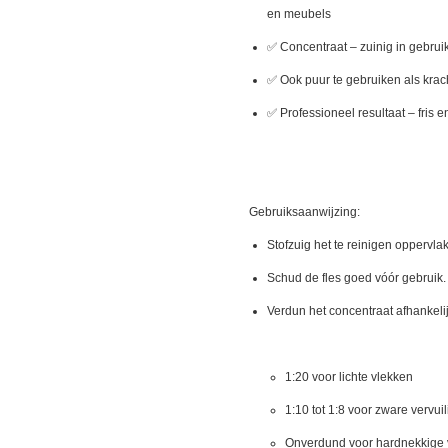
en meubels
✅ Concentraat – zuinig in gebrui
✅ Ook puur te gebruiken als krac
✅ Professioneel resultaat – fris 
Gebruiksaanwijzing:
Stofzuig het te reinigen oppervla
Schud de fles goed vóór gebruik.
Verdun het concentraat afhankelij
1:20 voor lichte vlekken
1:10 tot 1:8 voor zware vervui
Onverdund voor hardnekkige 