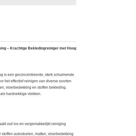
ng – Krachtige Bekledingreiniger met Hoog
g is een geconcentreerde, sterk schuimende
or het effectief reinigen van diverse soorten
jten, vloerbedekking en stoffen bekleding.
g als hardnekkige vlekken.
kt vuil los en vergemakkelijkt reiniging
r stoffen autostoelen, matten, vloerbedekking