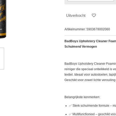
Uitverkocht
Artikelnummer:
5903678002060
BadBoys Upholstery Cleaner Foami
Schuimend Vermogen
BadBoys Upholstery Cleaner Foamin
reiniger die speciaal ontwikkeld is vo
textiel. Ideaal voor autostoelen, tapi
Geschikt voor zowel lichte vervuilin
Belangrijkste kenmerken:
✅ Sterk schuimende formule – maa
✅ Multifunctioneel – geschikt voo