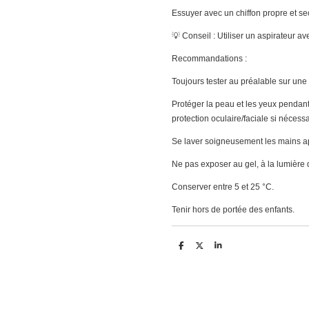
Essuyer avec un chiffon propre et se
💡 Conseil : Utiliser un aspirateur av
Recommandations :
Toujours tester au préalable sur une
Protéger la peau et les yeux pendant l
protection oculaire/faciale si nécessa
Se laver soigneusement les mains apr
Ne pas exposer au gel, à la lumière d
Conserver entre 5 et 25 °C.
Tenir hors de portée des enfants.
D
D
S
e
e
h
l
e
a
e
l
r
n
e