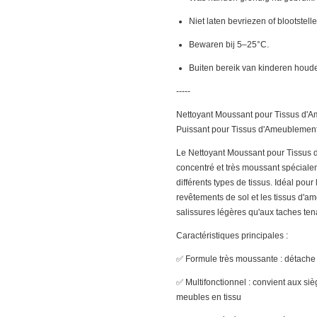
Niet laten bevriezen of blootstelle
Bewaren bij 5–25°C.
Buiten bereik van kinderen houd
-----
Nettoyant Moussant pour Tissus d'
Puissant pour Tissus d'Ameublemen
Le Nettoyant Moussant pour Tissus 
concentré et très moussant spéciale
différents types de tissus. Idéal pour 
revêtements de sol et les tissus d'
salissures légères qu'aux taches ten
Caractéristiques principales :
✅ Formule très moussante : détache la
✅ Multifonctionnel : convient aux siè
meubles en tissu