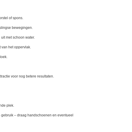
rstel of spons.
islingse bewegingen.
 uit met schoon water.
t van het oppervlak.
doek.
tractie voor nog betere resultaten.
ende plek.
s gebruik – draag handschoenen en eventueel