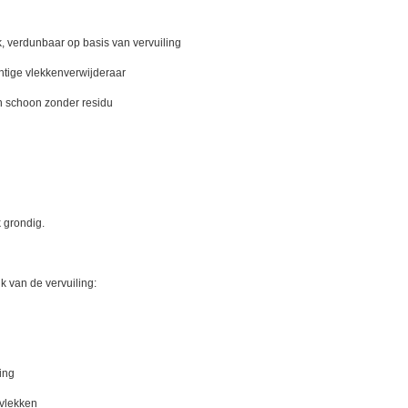
k, verdunbaar op basis van vervuiling
htige vlekkenverwijderaar
en schoon zonder residu
k grondig.
k van de vervuiling:
ling
vlekken