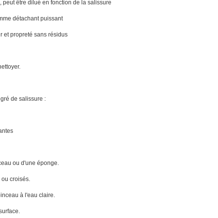
peut être dilué en fonction de la salissure
omme détachant puissant
r et propreté sans résidus
ettoyer.
gré de salissure :
tantes
inceau ou d'une éponge.
 ou croisés.
nceau à l'eau claire.
surface.