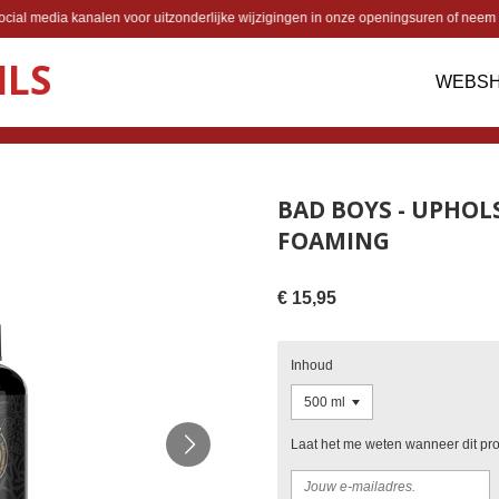
cial media kanalen voor uitzonderlijke wijzigingen in onze openingsuren of neem 
ILS
WEBS
BAD BOYS - UPHOL
FOAMING
€ 15,95
Inhoud
Laat het me weten wanneer dit pro