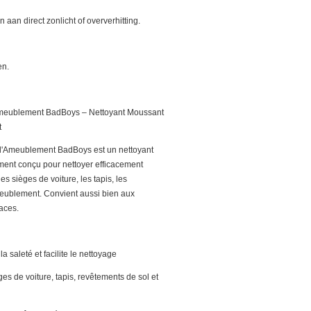
n aan direct zonlicht of oververhitting.
en.
Ameublement BadBoys – Nettoyant Moussant
t
d'Ameublement BadBoys est un nettoyant
ment conçu pour nettoyer efficacement
les sièges de voiture, les tapis, les
ameublement. Convient aussi bien aux
aces.
 saleté et facilite le nettoyage
ges de voiture, tapis, revêtements de sol et