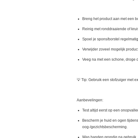
Breng het product aan met een bo
Reinig met ronddraaiende of kru
Spoel je spons/borstel regelmatig
Verwijder zoveel mogelijk produc
Veeg na met een schone, droge 
💡 Tip: Gebruik een stofzuiger met ex
Aanbevelingen:
Test altijd eerst op een onopvall
Bescherm je huid en ogen tijden
oog-/gezichtsbescherming.
Was handen grondig na gebruik.