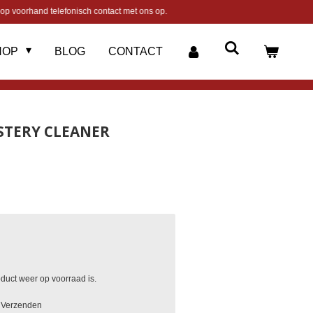
op voorhand telefonisch contact met ons op.
HOP
BLOG
CONTACT
STERY CLEANER
duct weer op voorraad is.
Verzenden