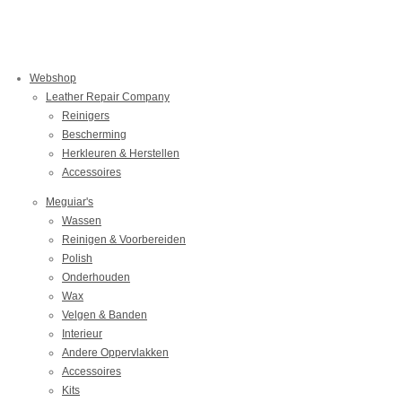
l
e
a
l
e
l
r
e
n
e
n
Webshop
Leather Repair Company
Reinigers
Bescherming
Herkleuren & Herstellen
Accessoires
Meguiar's
Wassen
Reinigen & Voorbereiden
Polish
Onderhouden
Wax
Velgen & Banden
Interieur
Andere Oppervlakken
Accessoires
Kits