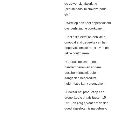
de gewenste afwerking
(schuimpads, microvezelpads,
etc.).
• Werk op een koel oppervlak om
oververhitting te voorkomen.
• Test altijd eerst op een klein,
onopvallend gedeelte van het
oppervlak om de reactie van de
lak te controleren.
• Gebruik beschermende
handschoenen en andere
beschermingsmiddelen,
aangezien het product
huidirritatie kan veroorzaken.
• Bewaar het product op een
droge, koele plaats tussen 15-
25°C en zorg ervoor dat de fles
goed afgesloten is na gebruik.