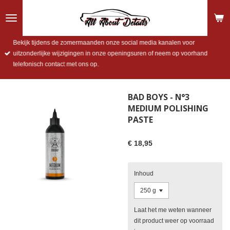
Ga
direct
naar
de
Bekijk tijdens de zomermaanden onze social media kanalen voor
hoofdinhoud
uitzonderlijke wijzigingen in onze openingsuren of neem op voorhand
telefonisch contact met ons op.
BAD BOYS - N°3
MEDIUM POLISHING
PASTE
€ 18,95
Inhoud
Laat het me weten wanneer
dit product weer op voorraad