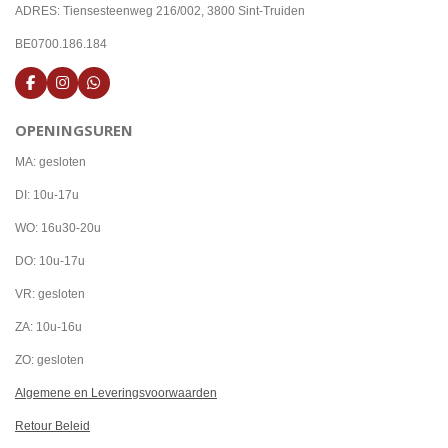
ADRES: Tiensesteenweg 216/002, 3800 Sint-Truiden
BE0700.186.184
F
I
W
a
n
h
c
s
a
OPENINGSUREN
e
t
t
b
a
s
o
g
A
MA: gesloten
o
r
p
k
a
p
DI: 10u-17u
m
WO: 16u30-20u
DO: 10u-17u
VR: gesloten
ZA: 10u-16u
ZO: gesloten
Algemene en Leveringsvoorwaarden
Retour Beleid