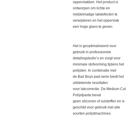
oppervlakken. Het product is
ontworpen om lichte en
middelmatige lakdefecten te
verwijderen en het oppervlak
een hoge glans te geven.
Het is geoptimaliseerd voor
gebruik in professionele
detailingstudio’s en zorgt voor
minimale stofvorming tijdens het
polijsten. In combinatie met
de Bad Boys pad-serie biedt het
uitstekende resultaten
voor lakcorrectie. De Medium Cut
Polijstpasta bevat
geen siliconen of vulstoffen en is
geschikt voor gebruik met alle
soorten polijstmachines.