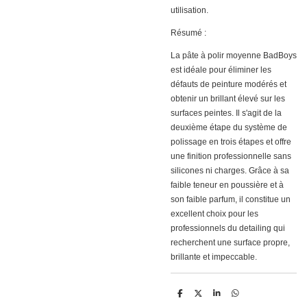
utilisation.
Résumé :
La pâte à polir moyenne BadBoys
est idéale pour éliminer les
défauts de peinture modérés et
obtenir un brillant élevé sur les
surfaces peintes. Il s'agit de la
deuxième étape du système de
polissage en trois étapes et offre
une finition professionnelle sans
silicones ni charges. Grâce à sa
faible teneur en poussière et à
son faible parfum, il constitue un
excellent choix pour les
professionnels du detailing qui
recherchent une surface propre,
brillante et impeccable.
D
D
S
D
e
e
h
e