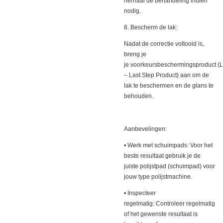
herhaal de behandeling indien
nodig.
8. Bescherm de lak:
Nadat de correctie voltooid is,
breng je
je voorkeursbeschermingsproduct (
– Last Step Product) aan om de
lak te beschermen en de glans te
behouden.
Aanbevelingen:
• Werk met schuimpads: Voor het
beste resultaat gebruik je de
juiste polijstpad (schuimpad) voor
jouw type polijstmachine.
• Inspecteer
regelmatig: Controleer regelmatig
of het gewenste resultaat is