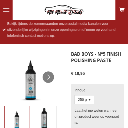
Ga
direct
naar
de
Bekijk tijdens de zomermaanden onze social media kanalen voor
hoofdinhoud
uitzonderlijke wijzigingen in onze openingsuren of neem op voorhand
telefonisch contact met ons op.
BAD BOYS - N°5 FINISH
POLISHING PASTE
€ 18,95
Inhoud
Laat het me weten wanneer
dit product weer op voorraad
is.