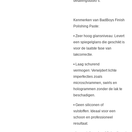
detailingstudio’s.
Kenmerken van BadBoys Finish
Polishing Paste:
• Zeer hoog glansniveau: Levert
een spiegelglans die geschikt is
voor de laatste fase van
lakcorrectie.
• Laag schurend
vermogen: Verwijdert lichte
imperfecties zoals
microschrammen, swirls en
hologrammen zonder de lak te
beschadigen.
• Geen siliconen of
vulstoffen: Ideaal voor een
schoon en professioneel
resultaat.