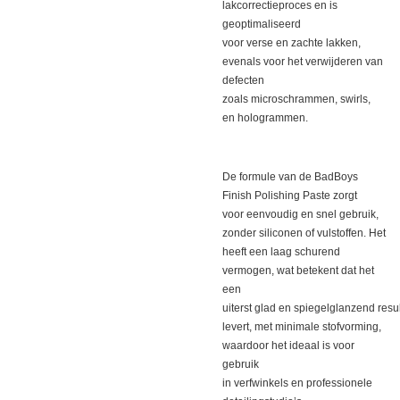
lakcorrectieproces en is
geoptimaliseerd
voor verse en zachte lakken,
evenals voor het verwijderen van
defecten
zoals microschrammen, swirls,
en hologrammen.
De formule van de BadBoys
Finish Polishing Paste zorgt
voor eenvoudig en snel gebruik,
zonder siliconen of vulstoffen. Het
heeft een laag schurend
vermogen, wat betekent dat het
een
uiterst glad en spiegelglanzend resu
levert, met minimale stofvorming,
waardoor het ideaal is voor
gebruik
in verfwinkels en professionele