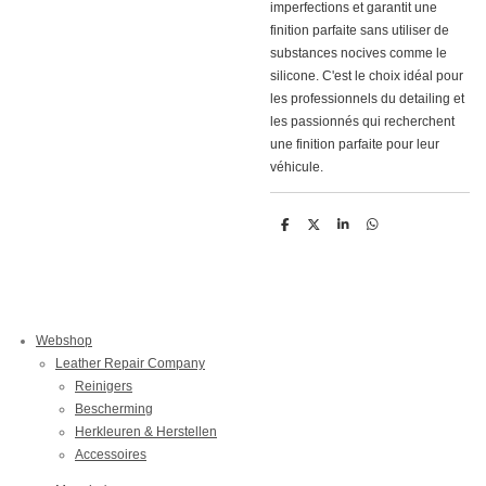
imperfections et garantit une
finition parfaite sans utiliser de
substances nocives comme le
silicone. C'est le choix idéal pour
les professionnels du detailing et
les passionnés qui recherchent
une finition parfaite pour leur
véhicule.
D
D
S
D
e
e
h
e
l
e
a
l
e
l
r
e
n
e
n
Webshop
Leather Repair Company
Reinigers
Bescherming
Herkleuren & Herstellen
Accessoires