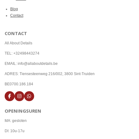
Blog
Contact
CONTACT
All About Details
TEL: +32498443274
EMAIL: info@allaboutdetails.be
ADRES: Tiensesteenweg 216/002, 3800 Sint-Truiden
BE0700.186.184
F
I
W
a
n
h
c
s
a
OPENINGSUREN
e
t
t
b
a
s
o
g
A
MA: gesloten
o
r
p
k
a
p
DI: 10u-17u
m