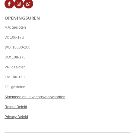
F
I
W
a
n
h
c
s
a
OPENINGSUREN
e
t
t
b
a
s
o
g
A
MA: gesloten
o
r
p
k
a
p
DI: 10u-17u
m
WO: 16u30-20u
DO: 10u-17u
VR: gesloten
ZA: 10u-16u
ZO: gesloten
Algemene en Leveringsvoorwaarden
Retour Beleid
Privacy Beleid