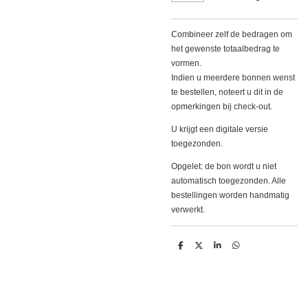
Combineer zelf de bedragen om
het gewenste totaalbedrag te
vormen.
Indien u meerdere bonnen wenst
te bestellen, noteert u dit in de
opmerkingen bij check-out.
U krijgt een digitale versie
toegezonden.
Opgelet: de bon wordt u niet
automatisch toegezonden. Alle
bestellingen worden handmatig
verwerkt.
D
D
S
D
e
e
h
e
l
e
a
l
e
l
r
e
n
e
n