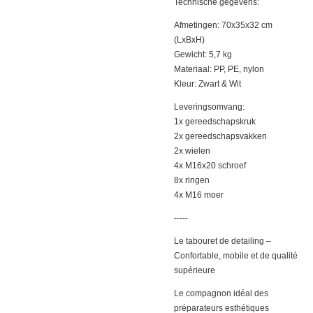
Technische gegevens:
Afmetingen: 70x35x32 cm
(LxBxH)
Gewicht: 5,7 kg
Materiaal: PP, PE, nylon
Kleur: Zwart & Wit
Leveringsomvang:
1x gereedschapskruk
2x gereedschapsvakken
2x wielen
4x M16x20 schroef
8x ringen
4x M16 moer
-----
Le tabouret de detailing –
Confortable, mobile et de qualité
supérieure
Le compagnon idéal des
préparateurs esthétiques