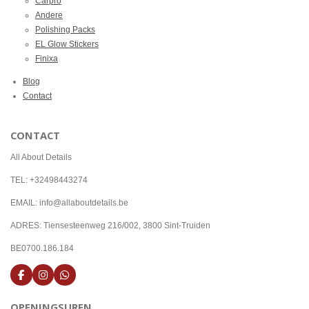
Carpro
Andere
Polishing Packs
EL Glow Stickers
Finixa
Blog
Contact
CONTACT
All About Details
TEL: +32498443274
EMAIL: info@allaboutdetails.be
ADRES: Tiensesteenweg 216/002, 3800 Sint-Truiden
BE0700.186.184
F
I
W
a
n
h
c
s
a
OPENINGSUREN
e
t
t