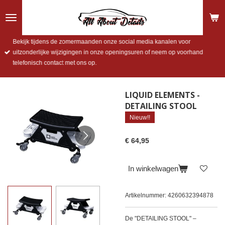
Ga
direct
naar
de
Bekijk tijdens de zomermaanden onze social media kanalen voor
hoofdinhoud
uitzonderlijke wijzigingen in onze openingsuren of neem op voorhand
telefonisch contact met ons op.
LIQUID ELEMENTS -
DETAILING STOOL
Nieuw!!
€ 64,95
In winkelwagen
Artikelnummer:
4260632394878
De "DETAILING STOOL" –