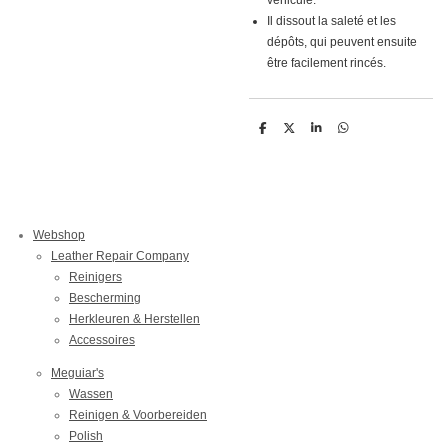
véhicule.
Il dissout la saleté et les
dépôts, qui peuvent ensuite
être facilement rincés.
D
D
S
D
e
e
h
e
l
e
a
l
e
l
r
e
n
e
n
Webshop
Leather Repair Company
Reinigers
Bescherming
Herkleuren & Herstellen
Accessoires
Meguiar's
Wassen
Reinigen & Voorbereiden
Polish