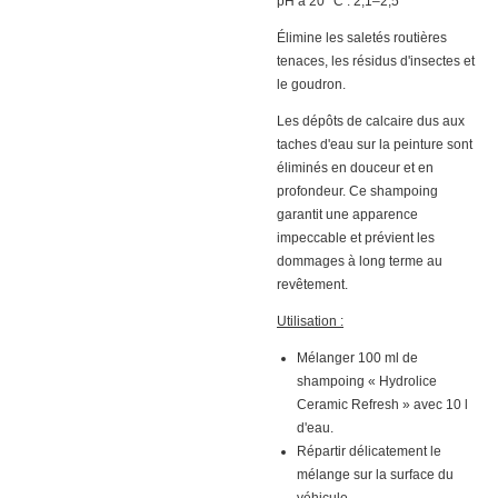
pH à 20 °C : 2,1–2,5
Élimine les saletés routières
tenaces, les résidus d'insectes et
le goudron.
Les dépôts de calcaire dus aux
taches d'eau sur la peinture sont
éliminés en douceur et en
profondeur. Ce shampoing
garantit une apparence
impeccable et prévient les
dommages à long terme au
revêtement.
Utilisation :
Mélanger 100 ml de
shampoing « Hydrolice
Ceramic Refresh » avec 10 l
d'eau.
Répartir délicatement le
mélange sur la surface du