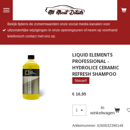
Ga
direct
naar
de
Bekijk tijdens de zomermaanden onze social media kanalen voor
hoofdinhoud
uitzonderlijke wijzigingen in onze openingsuren of neem op voorhand
telefonisch contact met ons op.
LIQUID ELEMENTS
PROFESSIONAL -
HYDROLICE CERAMIC
REFRESH SHAMPOO
Nieuw!!
€ 16,95
In
winkelwagen
Artikelnummer:
4260632396148