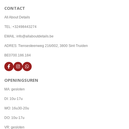
CONTACT
All About Details
TEL: +32498443274
EMAIL: info@allaboutdetails.be
ADRES: Tiensesteenweg 216/002, 3800 Sint-Truiden
BE0700.186.184
F
I
W
a
n
h
c
s
a
OPENINGSUREN
e
t
t
b
a
s
o
g
A
MA: gesloten
o
r
p
k
a
p
DI: 10u-17u
m
WO: 16u30-20u
DO: 10u-17u
VR: gesloten