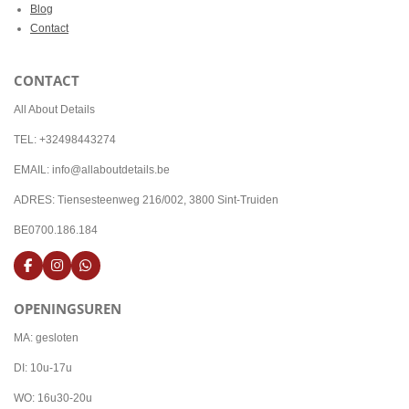
Blog
Contact
CONTACT
All About Details
TEL: +32498443274
EMAIL: info@allaboutdetails.be
ADRES: Tiensesteenweg 216/002, 3800 Sint-Truiden
BE0700.186.184
F
I
W
a
n
h
c
s
a
OPENINGSUREN
e
t
t
b
a
s
o
g
A
MA: gesloten
o
r
p
k
a
p
DI: 10u-17u
m
WO: 16u30-20u