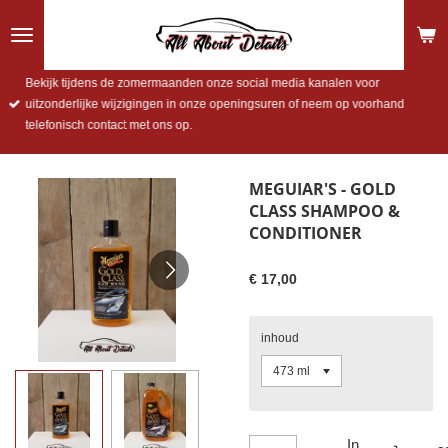
Ga
direct
naar
de
Bekijk tijdens de zomermaanden onze social media kanalen voor
hoofdinhoud
uitzonderlijke wijzigingen in onze openingsuren of neem op voorhand
telefonisch contact met ons op.
MEGUIAR'S - GOLD
CLASS SHAMPOO &
CONDITIONER
€ 17,00
inhoud
In