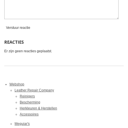
n
Verstuur reactie
REACTIES
Er zijn geen reacties geplaatst.
Webshop
Leather Repair Company
Reinigers
Bescherming
Herkleuren & Herstellen
Accessoires
Meguiar's