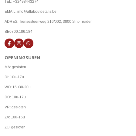
TEL: +32498443274
EMAIL: info@allaboutdetails.be
ADRES: Tiensesteenweg 216/002, 3800 Sint-Truiden
BE0700.186.184
F
I
W
a
n
h
c
s
a
OPENINGSUREN
e
t
t
b
a
s
o
g
A
MA: gesloten
o
r
p
k
a
p
DI: 10u-17u
m
WO: 16u30-20u
DO: 10u-17u
VR: gesloten
ZA: 10u-16u
ZO: gesloten