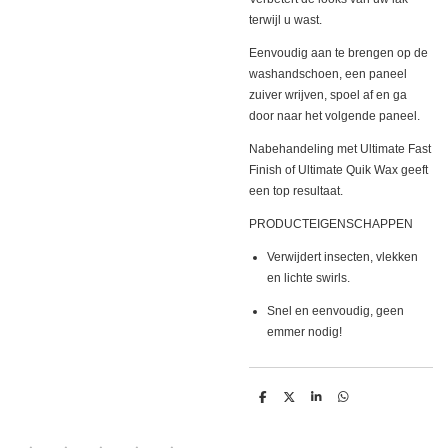
terwijl u wast.
Eenvoudig aan te brengen op de
washandschoen, een paneel
zuiver wrijven, spoel af en ga
door naar het volgende paneel.
Nabehandeling met Ultimate Fast
Finish of Ultimate Quik Wax geeft
een top resultaat.
PRODUCTEIGENSCHAPPEN
Verwijdert insecten, vlekken
en lichte swirls.
Snel en eenvoudig, geen
emmer nodig!
D
D
S
D
e
e
h
e
l
e
a
l
e
l
r
e