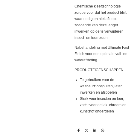
Chemische kleeftechnologie
zorgt ervoor dat het product blijft
waar nodig en niet afloopt
zodoende kan deze langer
inwerken op de te verwijderen
insect- en teerresten
Nabehandeling met Ultimate Fast
Finish voor een optimale vuil- en
waterafstoting
PRODUCTEIGENSCHAPPEN
Te gebruiken voor de
wasbeurt: opspuiten, laten
inwerken en afspoelen
Sterk voor insecten en teer,
zacht voor de lak, chroom en
kunststof onderdelen
D
D
S
D