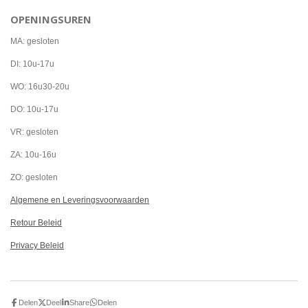
a
n
h
c
s
a
OPENINGSUREN
e
t
t
b
a
s
o
g
A
MA: gesloten
o
r
p
k
a
p
DI: 10u-17u
m
WO: 16u30-20u
DO: 10u-17u
VR: gesloten
ZA: 10u-16u
ZO: gesloten
Algemene en Leveringsvoorwaarden
Retour Beleid
Privacy Beleid
Delen
Deel
Share
Delen