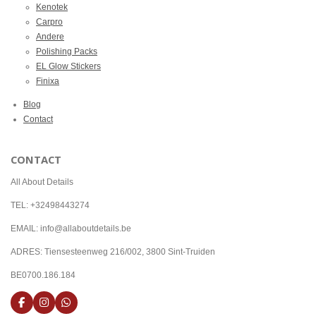
Kenotek
Carpro
Andere
Polishing Packs
EL Glow Stickers
Finixa
Blog
Contact
CONTACT
All About Details
TEL: +32498443274
EMAIL: info@allaboutdetails.be
ADRES: Tiensesteenweg 216/002, 3800 Sint-Truiden
BE0700.186.184
F
I
W