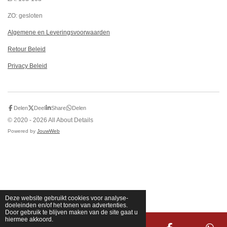
ZO: gesloten
Algemene en Leveringsvoorwaarden
Retour Beleid
Privacy Beleid
Delen
Deel
Share
Delen
© 2020 - 2026 All About Details
Powered by
JouwWeb
Deze website gebruikt cookies voor analyse-
doeleinden en/of het tonen van advertenties.
Door gebruik te blijven maken van de site gaat u
hiermee akkoord.