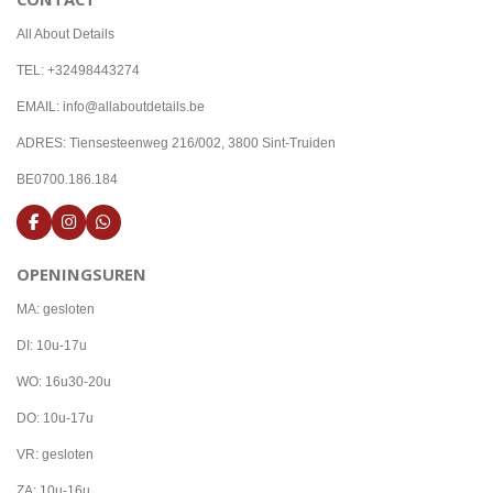
All About Details
TEL: +32498443274
EMAIL: info@allaboutdetails.be
ADRES: Tiensesteenweg 216/002, 3800 Sint-Truiden
BE0700.186.184
F
I
W
a
n
h
c
s
a
OPENINGSUREN
e
t
t
b
a
s
o
g
A
MA: gesloten
o
r
p
k
a
p
DI: 10u-17u
m
WO: 16u30-20u
DO: 10u-17u
VR: gesloten
ZA: 10u-16u