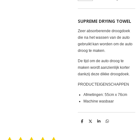
SUPREME DRYING TOWEL
Zeer absorberende droogdoek
die na het wassen van de auto
gebruikt kan worden om de auto
droog te maken.
De tijd om de auto droog te
maken wordt aanzienlijk korter
dankzij deze dikke droogdoek.
PRODUCTEIGENSCHAPPEN
Afmetingen: 55cm x 76cm
Machine wasbaar
D
D
S
D
e
e
h
e
l
e
a
l
e
l
r
e
n
e
n
S
R