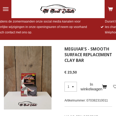
Ga
direct
naar
de
Durant les mois d'été, veuillez consulter nos réseaux sociaux pour conna
hoofdinhoud
les changements d'horaires exceptionnelles ou nous contacter par
téléphone en avant.
MEGUIAR'S - SMOOTH
SURFACE REPLACEMENT
CLAY BAR
€ 23,50
In
winkelwagen
Artikelnummer:
070382310011