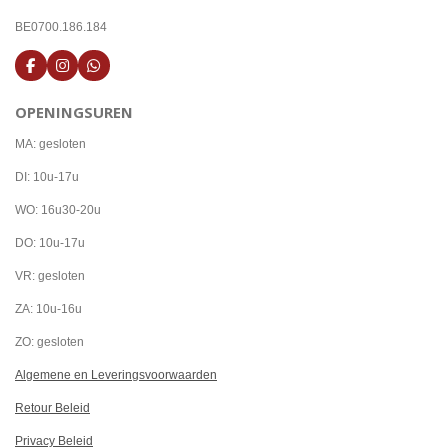
BE0700.186.184
F
I
W
a
n
h
c
s
a
OPENINGSUREN
e
t
t
b
a
s
o
g
A
MA: gesloten
o
r
p
k
a
p
DI: 10u-17u
m
WO: 16u30-20u
DO: 10u-17u
VR: gesloten
ZA: 10u-16u
ZO: gesloten
Algemene en Leveringsvoorwaarden
Retour Beleid
Privacy Beleid