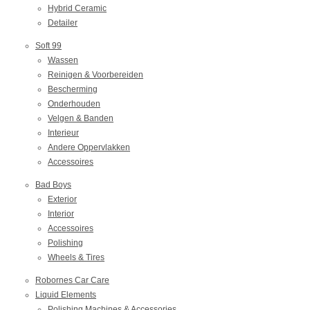
Hybrid Ceramic
Detailer
Soft 99
Wassen
Reinigen & Voorbereiden
Bescherming
Onderhouden
Velgen & Banden
Interieur
Andere Oppervlakken
Accessoires
Bad Boys
Exterior
Interior
Accessoires
Polishing
Wheels & Tires
Robornes Car Care
Liquid Elements
Polishing Machines & Accessories