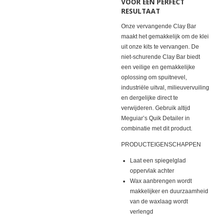
VOOR EEN PERFECT
RESULTAAT
Onze vervangende Clay Bar
maakt het gemakkelijk om de klei
uit onze kits te vervangen. De
niet-schurende Clay Bar biedt
een veilige en gemakkelijke
oplossing om spuitnevel,
industriële uitval, milieuvervuiling
en dergelijke direct te
verwijderen. Gebruik altijd
Meguiar’s Quik Detailer in
combinatie met dit product.
PRODUCTEIGENSCHAPPEN
Laat een spiegelglad
oppervlak achter
Wax aanbrengen wordt
makkelijker en duurzaamheid
van de waxlaag wordt
verlengd