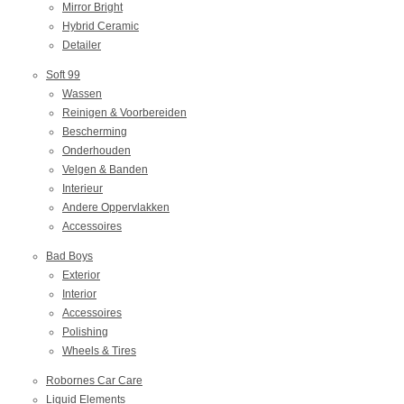
Mirror Bright
Hybrid Ceramic
Detailer
Soft 99
Wassen
Reinigen & Voorbereiden
Bescherming
Onderhouden
Velgen & Banden
Interieur
Andere Oppervlakken
Accessoires
Bad Boys
Exterior
Interior
Accessoires
Polishing
Wheels & Tires
Robornes Car Care
Liquid Elements