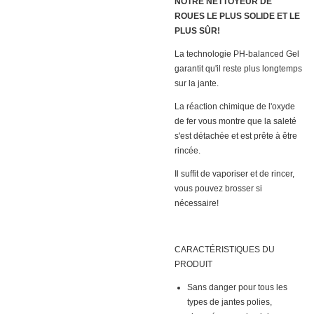
NOTRE NETTOYEUR DE
ROUES LE PLUS SOLIDE ET LE
PLUS SÛR!
La technologie PH-balanced Gel
garantit qu'il reste plus longtemps
sur la jante.
La réaction chimique de l'oxyde
de fer vous montre que la saleté
s'est détachée et est prête à être
rincée.
Il suffit de vaporiser et de rincer,
vous pouvez brosser si
nécessaire!
CARACTÉRISTIQUES DU
PRODUIT
Sans danger pour tous les
types de jantes polies,