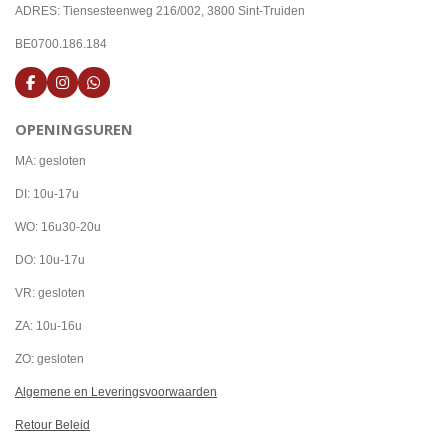
ADRES: Tiensesteenweg 216/002, 3800 Sint-Truiden
BE0700.186.184
F
I
W
a
n
h
c
s
a
OPENINGSUREN
e
t
t
b
a
s
o
g
A
MA: gesloten
o
r
p
k
a
p
DI: 10u-17u
m
WO: 16u30-20u
DO: 10u-17u
VR: gesloten
ZA: 10u-16u
ZO: gesloten
Algemene en Leveringsvoorwaarden
Retour Beleid