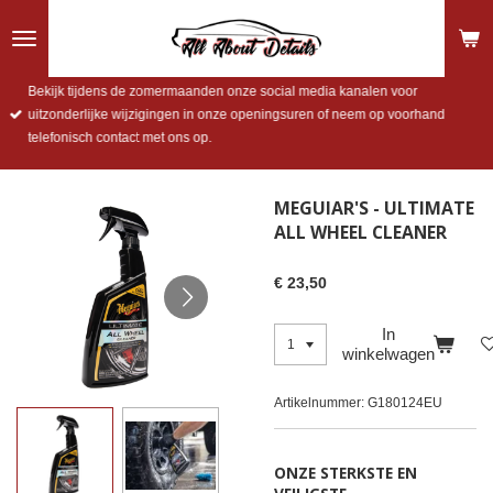
Ga
direct
naar
de
Bekijk tijdens de zomermaanden onze social media kanalen voor
hoofdinhoud
uitzonderlijke wijzigingen in onze openingsuren of neem op voorhand
telefonisch contact met ons op.
MEGUIAR'S - ULTIMATE
ALL WHEEL CLEANER
€ 23,50
In
winkelwagen
Artikelnummer:
G180124EU
ONZE STERKSTE EN