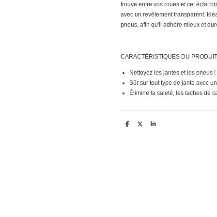
trouve entre vos roues et cet éclat br
avec un revêtement transparent. Idéal
pneus, afin qu'il adhère mieux et du
CARACTÉRISTIQUES DU PRODUI
Nettoyez les jantes et les pneus !
Sûr sur tout type de jante avec u
Élimine la saleté, les taches de ca
D
D
S
e
e
h
l
e
a
e
l
r
n
e