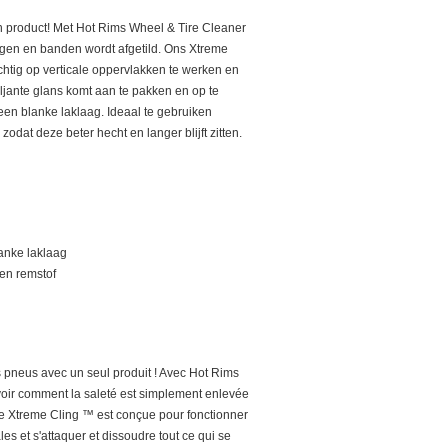
 product! Met Hot Rims Wheel & Tire Cleaner
lgen en banden wordt afgetild. Ons Xtreme
htig op verticale oppervlakken te werken en
iljante glans komt aan te pakken en op te
 een blanke laklaag. Ideaal te gebruiken
dat deze beter hecht en langer blijft zitten.
lanke laklaag
 en remstof
es pneus avec un seul produit ! Avec Hot Rims
oir comment la saleté est simplement enlevée
e Xtreme Cling ™ est conçue pour fonctionner
es et s'attaquer et dissoudre tout ce qui se