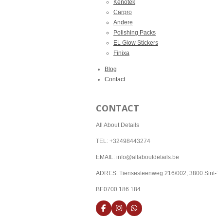
Kenotek
Carpro
Andere
Polishing Packs
EL Glow Stickers
Finixa
Blog
Contact
CONTACT
All About Details
TEL: +32498443274
EMAIL: info@allaboutdetails.be
ADRES: Tiensesteenweg 216/002, 3800 Sint-
BE0700.186.184
F
I
W
a
n
h