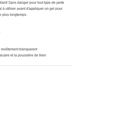
illant! Sans danger pour tout type de jante
 à utiliser avant d'appliquer un gel pour
re plus longtemps.
T
n revêtement transparent
lcaire et la poussière de frein