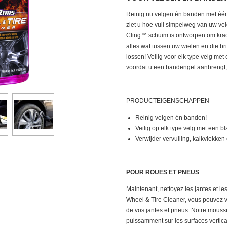
Reinig nu velgen én banden met één
ziet u hoe vuil simpelweg van uw ve
Cling™ schuim is ontworpen om krac
alles wat tussen uw wielen en die br
lossen! Veilig voor elk type velg met
voordat u een bandengel aanbrengt, zo
PRODUCTEIGENSCHAPPEN
Reinig velgen én banden!
Veilig op elk type velg met een b
Verwijder vervuiling, kalkvlekken
-----
POUR ROUES ET PNEUS
Maintenant, nettoyez les jantes et l
Wheel & Tire Cleaner, vous pouvez v
de vos jantes et pneus. Notre mouss
puissamment sur les surfaces vertical