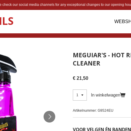
 check our social media channels for any exceptional changes to our opening hour
ILS
WEBS
MEGUIAR'S - HOT R
CLEANER
€ 21,50
In winkelwagen
Artikelnummer:
G9524EU
VOOR VELGEN ÉN BANDEN