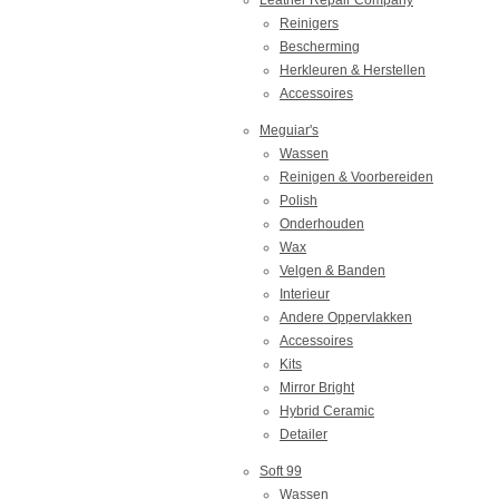
Leather Repair Company
Reinigers
Bescherming
Herkleuren & Herstellen
Accessoires
Meguiar's
Wassen
Reinigen & Voorbereiden
Polish
Onderhouden
Wax
Velgen & Banden
Interieur
Andere Oppervlakken
Accessoires
Kits
Mirror Bright
Hybrid Ceramic
Detailer
Soft 99
Wassen