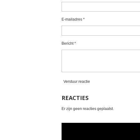
r
r
r
r
r
0
r
r
r
r
s
e
e
e
e
t
E-mailadres *
e
n
n
n
n
r
r
Bericht *
e
n
Verstuur reactie
REACTIES
Er zijn geen reacties geplaatst.