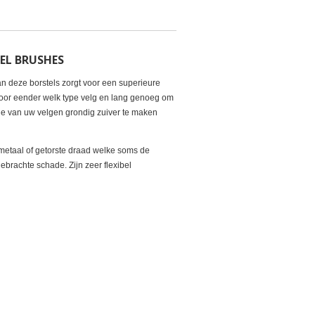
EEL BRUSHES
n deze borstels zorgt voor een superieure
 voor eender welk type velg en lang genoeg om
jde van uw velgen grondig zuiver te maken
metaal of getorste draad welke soms de
brachte schade. Zijn zeer flexibel