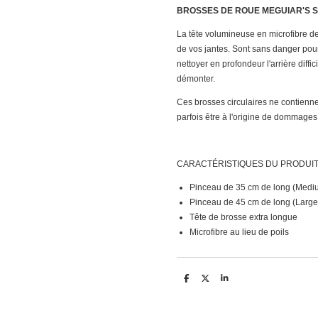
BROSSES DE ROUE MEGUIAR'S 
La tête volumineuse en microfibre d
de vos jantes. Sont sans danger pour
nettoyer en profondeur l'arrière diffi
démonter.
Ces brosses circulaires ne contienne
parfois être à l'origine de dommages. 
CARACTÉRISTIQUES DU PRODUI
Pinceau de 35 cm de long (Medi
Pinceau de 45 cm de long (Large
Tête de brosse extra longue
Microfibre au lieu de poils
D
D
S
e
e
h
l
e
a
e
l
r
n
e