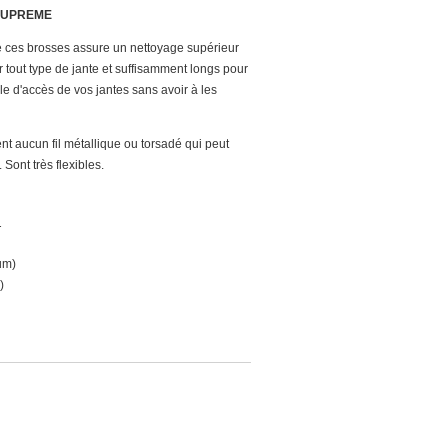
SUPREME
e ces brosses assure un nettoyage supérieur
 tout type de jante et suffisamment longs pour
cile d'accès de vos jantes sans avoir à les
nt aucun fil métallique ou torsadé qui peut
Sont très flexibles.
T
um)
)