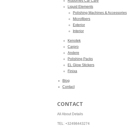
Robornes Car Care
Liquid Elements
Polishing Machines & Accessories
Microfibers
Exterior
Interior
Kenotek
Carpro
Andere
Polishing Packs
EL Glow Stickers
Finixa
Blog
Contact
CONTACT
All About Details
TEL: +32498443274