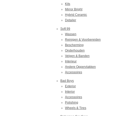
Kits
Mirror Bright
Hybrid Ceramic
Detailer
Soft 99
Wassen
Reinigen & Voorbereiden
Bescherming
Onderhouden
Velgen & Banden
Interieur
Andere Oppervlakken
Accessoires
Bad Boys
Exterior
Interior
Accessoires
Polishing
Wheels & Tires