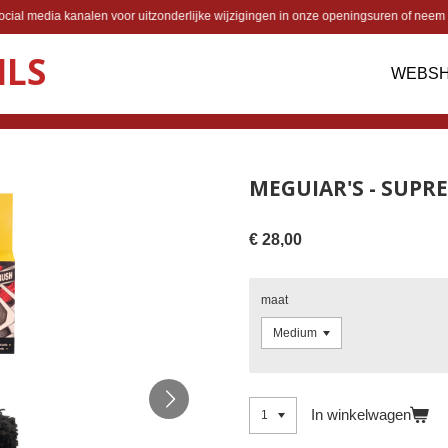
cial media kanalen voor uitzonderlijke wijzigingen in onze openingsuren of neem 
ILS
WEBS
MEGUIAR'S - SUPR
€ 28,00
maat
In winkelwagen