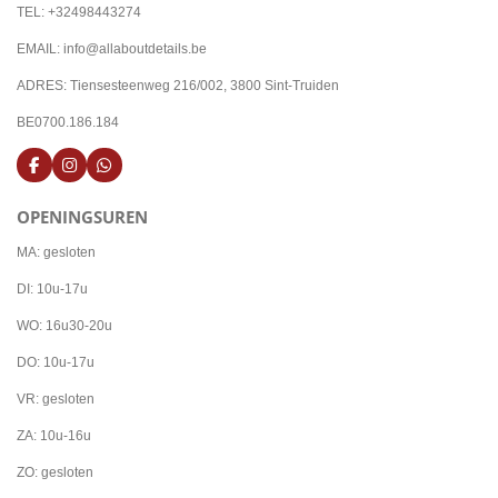
TEL: +32498443274
EMAIL: info@allaboutdetails.be
ADRES: Tiensesteenweg 216/002, 3800 Sint-Truiden
BE0700.186.184
F
I
W
a
n
h
c
s
a
OPENINGSUREN
e
t
t
b
a
s
o
g
A
MA: gesloten
o
r
p
k
a
p
DI: 10u-17u
m
WO: 16u30-20u
DO: 10u-17u
VR: gesloten
ZA: 10u-16u
ZO: gesloten