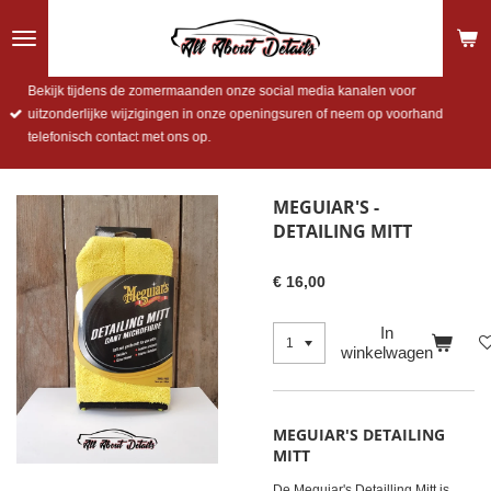
Ga
direct
naar
de
Bekijk tijdens de zomermaanden onze social media kanalen voor
hoofdinhoud
uitzonderlijke wijzigingen in onze openingsuren of neem op voorhand
telefonisch contact met ons op.
MEGUIAR'S -
DETAILING MITT
€ 16,00
In
winkelwagen
MEGUIAR'S DETAILING
MITT
De Meguiar's Detailling Mitt is