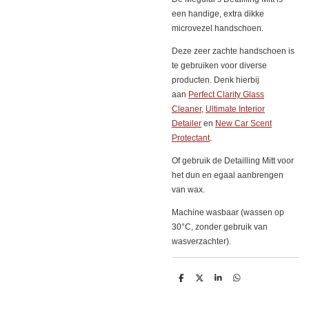
een handige, extra dikke
microvezel handschoen.
Deze zeer zachte handschoen is
te gebruiken voor diverse
producten. Denk hierbij
aan
Perfect Clarity Glass
Cleaner
,
Ultimate Interior
Detailer
en
New Car Scent
Protectant
.
Of gebruik de Detailling Mitt voor
het dun en egaal aanbrengen
van wax.
Machine wasbaar (wassen op
30°C, zonder gebruik van
wasverzachter).
D
D
S
D
e
e
h
e
l
e
a
l
e
l
r
e