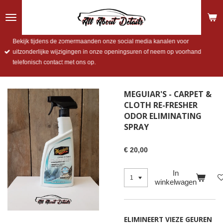
Ga
direct
naar
de
Bekijk tijdens de zomermaanden onze social media kanalen voor
hoofdinhoud
uitzonderlijke wijzigingen in onze openingsuren of neem op voorhand
telefonisch contact met ons op.
MEGUIAR'S - CARPET &
CLOTH RE-FRESHER
ODOR ELIMINATING
SPRAY
€ 20,00
In
winkelwagen
ELIMINEERT VIEZE GEUREN