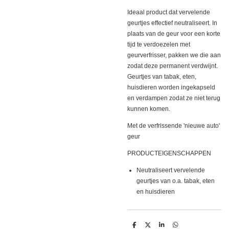
Ideaal product dat vervelende
geurtjes effectief neutraliseert. In
plaats van de geur voor een korte
tijd te verdoezelen met
geurverfrisser, pakken we die aan
zodat deze permanent verdwijnt.
Geurtjes van tabak, eten,
huisdieren worden ingekapseld
en verdampen zodat ze niet terug
kunnen komen.
Met de verfrissende 'nieuwe auto'
geur
PRODUCTEIGENSCHAPPEN
Neutraliseert vervelende
geurtjes van o.a. tabak, eten
en huisdieren
D
D
S
D