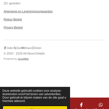
ZO: gesloten
Algemene en Leveringsvoorwaarden
Retour Beleid
Privacy Beleid
Delen
Deel
Share
Delen
© 2020 - 2026 All About Details
Powered by
JouwWeb
Deze website gebruikt cookies voor analyse-
doeleinden en/of het tonen van advertenties.
Door gebruik te blijven maken van de site gaat u
hiermee akkoord.