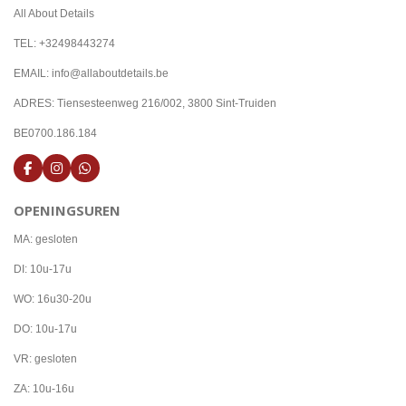
All About Details
TEL: +32498443274
EMAIL: info@allaboutdetails.be
ADRES: Tiensesteenweg 216/002, 3800 Sint-Truiden
BE0700.186.184
F
I
W
a
n
h
c
s
a
OPENINGSUREN
e
t
t
b
a
s
o
g
A
MA: gesloten
o
r
p
k
a
p
DI: 10u-17u
m
WO: 16u30-20u
DO: 10u-17u
VR: gesloten
ZA: 10u-16u