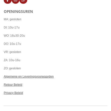
F
I
W
a
n
h
c
s
a
OPENINGSUREN
e
t
t
b
a
s
o
g
A
MA: gesloten
o
r
p
k
a
p
DI: 10u-17u
m
WO: 16u30-20u
DO: 10u-17u
VR: gesloten
ZA: 10u-16u
ZO: gesloten
Algemene en Leveringsvoorwaarden
Retour Beleid
Privacy Beleid