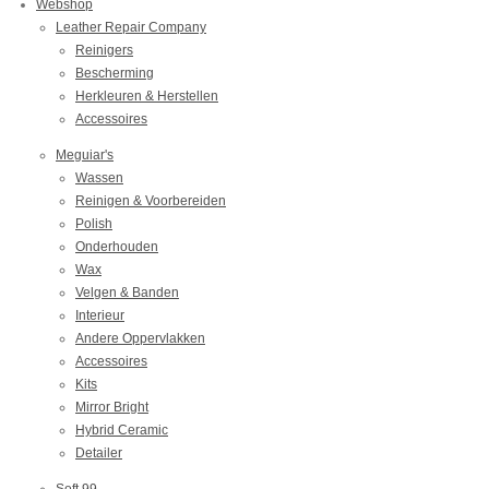
Webshop
Leather Repair Company
Reinigers
Bescherming
Herkleuren & Herstellen
Accessoires
Meguiar's
Wassen
Reinigen & Voorbereiden
Polish
Onderhouden
Wax
Velgen & Banden
Interieur
Andere Oppervlakken
Accessoires
Kits
Mirror Bright
Hybrid Ceramic
Detailer
Soft 99