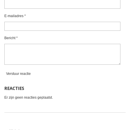
0
r
r
r
r
s
e
e
e
e
t
E-mailadres *
e
n
n
n
n
r
r
Bericht *
e
n
Verstuur reactie
REACTIES
Er zijn geen reacties geplaatst.