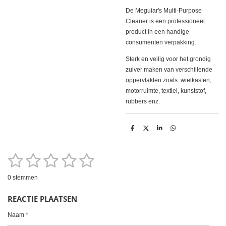
De Meguiar's Multi-Purpose
Cleaner is een professioneel
product in een handige
consumenten verpakking.
Sterk en veilig voor het grondig
zuiver maken van verschillende
oppervlakten zoals: wielkasten,
motorruimte, textiel, kunststof,
rubbers enz.
D
D
S
D
e
e
h
e
l
e
a
l
e
l
r
e
1
2
3
4
5
n
e
n
S
R
t
a
e
s
s
s
s
s
m
0 stemmen
t
m
t
t
t
t
t
i
e
REACTIE PLAATSEN
n
n
e
e
e
e
e
g
Naam *
r
r
r
r
r
: