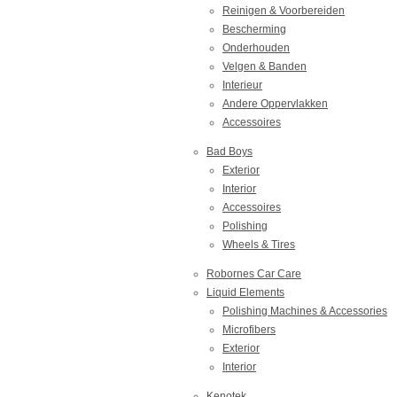
Reinigen & Voorbereiden
Bescherming
Onderhouden
Velgen & Banden
Interieur
Andere Oppervlakken
Accessoires
Bad Boys
Exterior
Interior
Accessoires
Polishing
Wheels & Tires
Robornes Car Care
Liquid Elements
Polishing Machines & Accessories
Microfibers
Exterior
Interior
Kenotek