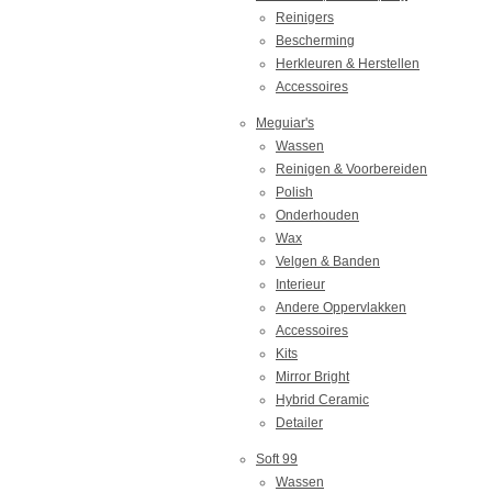
Reinigers
Bescherming
Herkleuren & Herstellen
Accessoires
Meguiar's
Wassen
Reinigen & Voorbereiden
Polish
Onderhouden
Wax
Velgen & Banden
Interieur
Andere Oppervlakken
Accessoires
Kits
Mirror Bright
Hybrid Ceramic
Detailer
Soft 99
Wassen