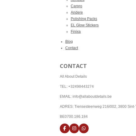
Carpro
Andere
Polishing Packs
EL Glow Stickers
Finixa
Blog
Contact
CONTACT
All About Details
TEL: +32498443274
EMAIL: info@allaboutdetails.be
ADRES: Tiensesteenweg 216/002, 3800 Sint-
BE0700.186.184
F
I
W
a
n
h