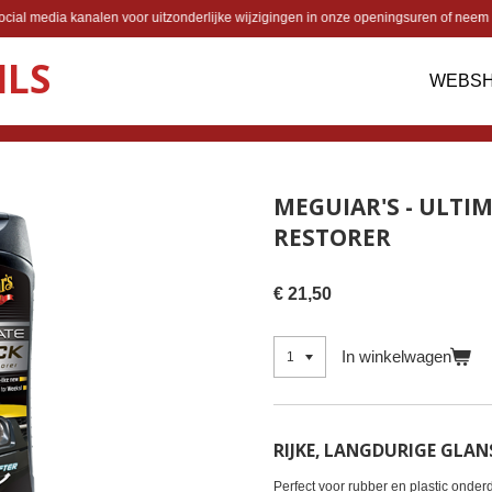
cial media kanalen voor uitzonderlijke wijzigingen in onze openingsuren of neem 
ILS
WEBS
MEGUIAR'S - ULTI
RESTORER
€ 21,50
In winkelwagen
RIJKE, LANGDURIGE GLAN
Perfect voor rubber en plastic onderd