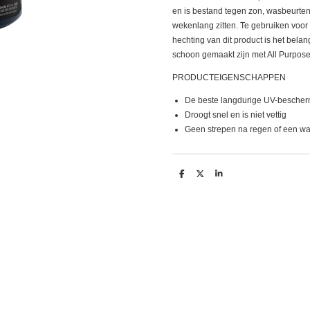
en is bestand tegen zon, wasbeurten
wekenlang zitten. Te gebruiken voor 
hechting van dit product is het bela
schoon gemaakt zijn met All Purpose
PRODUCTEIGENSCHAPPEN
De beste langdurige UV-bescher
Droogt snel en is niet vettig
Geen strepen na regen of een wa
D
D
S
e
e
h
l
e
a
e
l
r
n
e