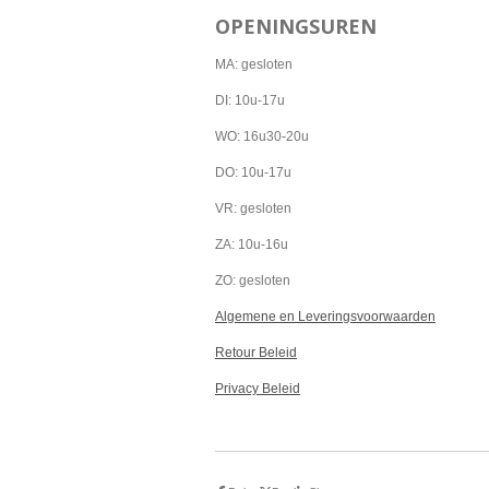
c
s
a
OPENINGSUREN
e
t
t
b
a
s
o
g
A
MA: gesloten
o
r
p
k
a
p
DI: 10u-17u
m
WO: 16u30-20u
DO: 10u-17u
VR: gesloten
ZA: 10u-16u
ZO: gesloten
Algemene en Leveringsvoorwaarden
Retour Beleid
Privacy Beleid