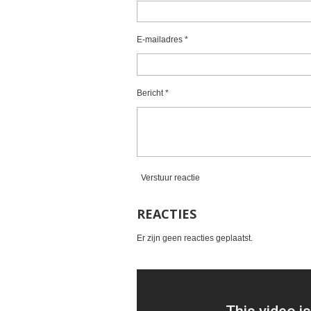
0
r
r
r
r
s
e
e
e
e
t
E-mailadres *
e
n
n
n
n
r
r
Bericht *
e
n
Verstuur reactie
REACTIES
Er zijn geen reacties geplaatst.