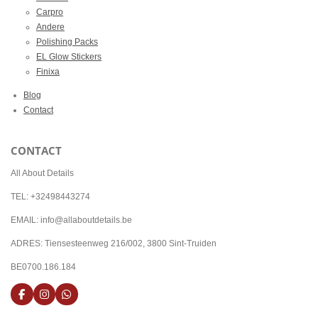
Carpro
Andere
Polishing Packs
EL Glow Stickers
Finixa
Blog
Contact
CONTACT
All About Details
TEL: +32498443274
EMAIL: info@allaboutdetails.be
ADRES: Tiensesteenweg 216/002, 3800 Sint-Truiden
BE0700.186.184
F
I
W
a
n
h
c
s
a