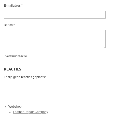
e
e
e
e
t
E-mailadres *
e
n
n
n
n
r
r
Bericht *
e
n
Verstuur reactie
REACTIES
Er zijn geen reacties geplaatst.
Webshop
Leather Repair Company