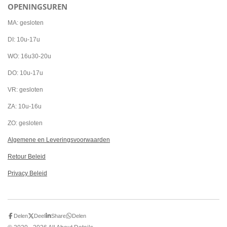
OPENINGSUREN
e
t
t
b
a
s
o
g
A
MA: gesloten
o
r
p
k
a
p
DI: 10u-17u
m
WO: 16u30-20u
DO: 10u-17u
VR: gesloten
ZA: 10u-16u
ZO: gesloten
Algemene en Leveringsvoorwaarden
Retour Beleid
Privacy Beleid
Delen
Deel
Share
Delen