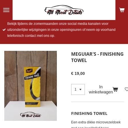
Ga
direct
naar
de
Bekijk tijdens de zomermaanden onze social media kanalen voor
hoofdinhoud
uitzonderlijke wijzigingen in onze openingsuren of neem op voorhand
telefonisch contact met ons op.
MEGUIAR'S - FINISHING
TOWEL
€ 19,00
In
winkelwagen
FINISHING TOWEL
Een extra dikke microvezeldoek