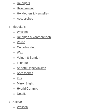
Reinigers
Bescherming
Herkleuren & Herstellen
Accessoires
Meguiar's
Wassen
Reinigen & Voorbereiden
Polish
Onderhouden
Wax
Velgen & Banden
Interieur
Andere Oppervlakken
Accessoires
Kits
Mirror Bright
Hybrid Ceramic
Detailer
Soft 99
Wassen