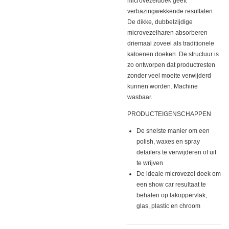
microvezeldoek geeft
verbazingwekkende resultaten.
De dikke, dubbelzijdige
microvezelharen absorberen
driemaal zoveel als traditionele
katoenen doeken. De structuur is
zo ontworpen dat productresten
zonder veel moeite verwijderd
kunnen worden. Machine
wasbaar.
PRODUCTEIGENSCHAPPEN
De snelste manier om een
polish, waxes en spray
detailers te verwijderen of uit
te wrijven
De ideale microvezel doek om
een show car resultaat te
behalen op lakoppervlak,
glas, plastic en chroom