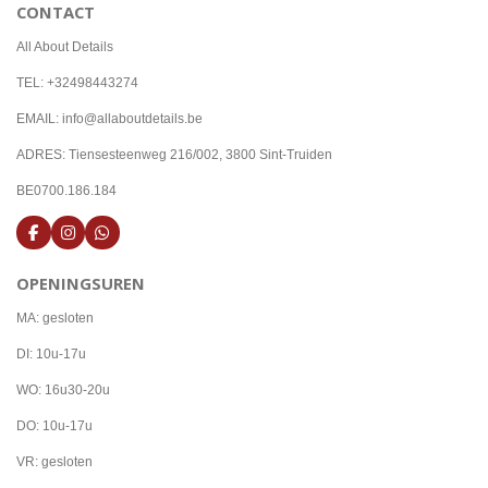
CONTACT
All About Details
TEL: +32498443274
EMAIL: info@allaboutdetails.be
ADRES: Tiensesteenweg 216/002, 3800 Sint-Truiden
BE0700.186.184
F
I
W
a
n
h
c
s
a
OPENINGSUREN
e
t
t
b
a
s
o
g
A
MA: gesloten
o
r
p
k
a
p
DI: 10u-17u
m
WO: 16u30-20u
DO: 10u-17u
VR: gesloten