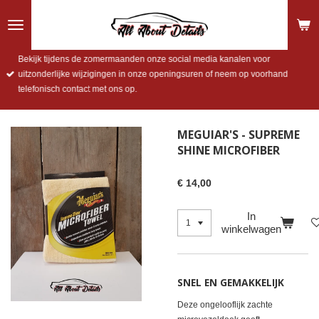
Ga
direct
naar
de
Bekijk tijdens de zomermaanden onze social media kanalen voor
hoofdinhoud
uitzonderlijke wijzigingen in onze openingsuren of neem op voorhand
telefonisch contact met ons op.
MEGUIAR'S - SUPREME
SHINE MICROFIBER
€ 14,00
In
winkelwagen
SNEL EN GEMAKKELIJK
Deze ongelooflijk zachte