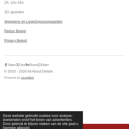
ZA: 10u-16u
ZO: gesloten
Algemene en Leveringsvoorwaarden
Retour Beleid
Privacy Beleid
Delen
Deel
Share
Delen
© 2020 - 2026 All About Details
Powered by
JouwWeb
Deze website gebruikt cookies voor analyse-
doeleinden en/of het tonen van advertenties.
Door gebruik te blijven maken van de site gaat u
hiermee akkoord.