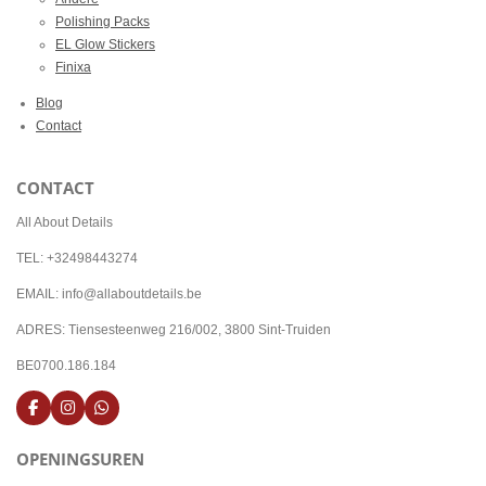
Polishing Packs
EL Glow Stickers
Finixa
Blog
Contact
CONTACT
All About Details
TEL: +32498443274
EMAIL: info@allaboutdetails.be
ADRES: Tiensesteenweg 216/002, 3800 Sint-Truiden
BE0700.186.184
F
I
W
a
n
h
c
s
a
OPENINGSUREN
e
t
t
b
a
s