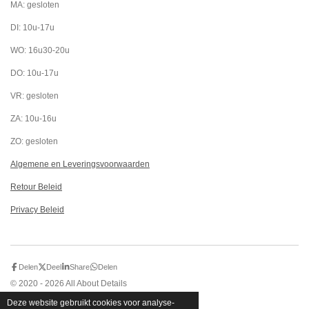
o
g
A
MA: gesloten
o
r
p
k
a
p
DI: 10u-17u
m
WO: 16u30-20u
DO: 10u-17u
VR: gesloten
ZA: 10u-16u
ZO: gesloten
Algemene en Leveringsvoorwaarden
Retour Beleid
Privacy Beleid
Delen
Deel
Share
Delen
© 2020 - 2026 All About Details
Powered by
JouwWeb
Deze website gebruikt cookies voor analyse-