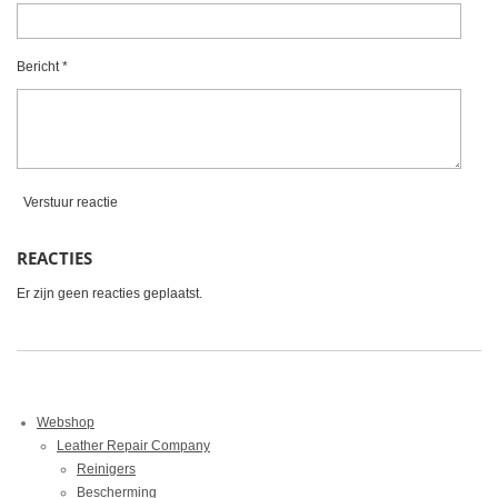
e
n
n
n
n
r
r
Bericht *
e
n
Verstuur reactie
REACTIES
Er zijn geen reacties geplaatst.
Webshop
Leather Repair Company
Reinigers
Bescherming