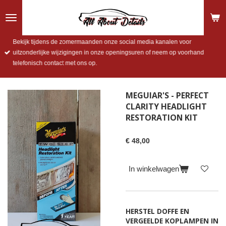
Ga
direct
naar
de
Bekijk tijdens de zomermaanden onze social media kanalen voor
hoofdinhoud
uitzonderlijke wijzigingen in onze openingsuren of neem op voorhand
telefonisch contact met ons op.
MEGUIAR'S - PERFECT
CLARITY HEADLIGHT
RESTORATION KIT
€ 48,00
In winkelwagen
HERSTEL DOFFE EN
VERGEELDE KOPLAMPEN IN