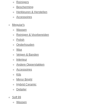
Reinigers
Bescherming
Herkleuren & Herstellen
Accessoires
Meguiar's
Wassen
Reinigen & Voorbereiden
Polish
Onderhouden
Wax
Velgen & Banden
Interieur
Andere Oppervlakken
Accessoires
Kits
Mirror Bright
Hybrid Ceramic
Detailer
Soft 99
Wassen