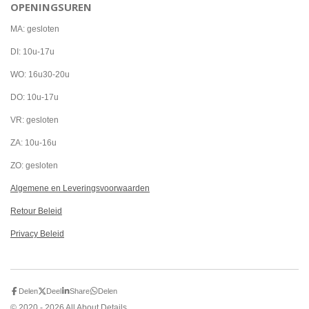
OPENINGSUREN
e
t
t
b
a
s
o
g
A
MA: gesloten
o
r
p
k
a
p
DI: 10u-17u
m
WO: 16u30-20u
DO: 10u-17u
VR: gesloten
ZA: 10u-16u
ZO: gesloten
Algemene en Leveringsvoorwaarden
Retour Beleid
Privacy Beleid
Delen
Deel
Share
Delen
© 2020 - 2026 All About Details