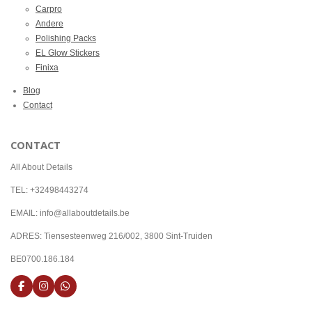
Carpro
Andere
Polishing Packs
EL Glow Stickers
Finixa
Blog
Contact
CONTACT
All About Details
TEL: +32498443274
EMAIL: info@allaboutdetails.be
ADRES: Tiensesteenweg 216/002, 3800 Sint-Truiden
BE0700.186.184
F
I
W
a
n
h
c
s
a