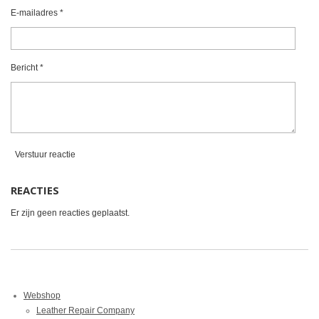
e
e
e
e
t
E-mailadres *
e
n
n
n
n
r
r
Bericht *
e
n
Verstuur reactie
REACTIES
Er zijn geen reacties geplaatst.
Webshop
Leather Repair Company