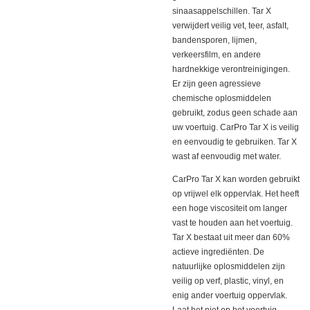
sinaasappelschillen. Tar X
verwijdert veilig vet, teer, asfalt,
bandensporen, lijmen,
verkeersfilm, en andere
hardnekkige verontreinigingen.
Er zijn geen agressieve
chemische oplosmiddelen
gebruikt, zodus geen schade aan
uw voertuig. CarPro Tar X is veilig
en eenvoudig te gebruiken. Tar X
wast af eenvoudig met water.
CarPro Tar X kan worden gebruikt
op vrijwel elk oppervlak. Het heeft
een hoge viscositeit om langer
vast te houden aan het voertuig.
Tar X bestaat uit meer dan 60%
actieve ingrediënten. De
natuurlijke oplosmiddelen zijn
veilig op verf, plastic, vinyl, en
enig ander voertuig oppervlak.
Laat het niet op het voertuig