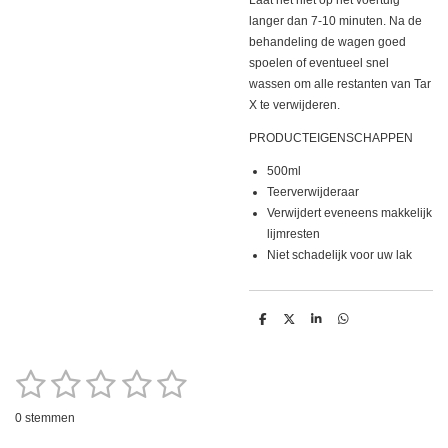
langer dan 7-10 minuten. Na de
behandeling de wagen goed
spoelen of eventueel snel
wassen om alle restanten van Tar
X te verwijderen.
PRODUCTEIGENSCHAPPEN
500ml
Teerverwijderaar
Verwijdert eveneens makkelijk
lijmresten
Niet schadelijk voor uw lak
D
D
S
D
e
e
h
e
l
e
a
l
e
l
r
e
1
2
3
4
5
n
e
n
S
R
t
a
e
s
s
s
s
s
m
0 stemmen
t
m
t
t
t
t
t
i
e