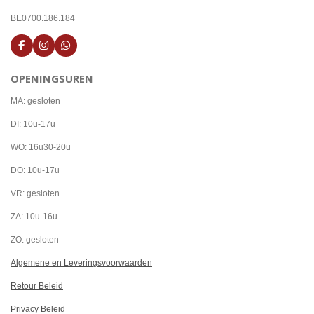
BE0700.186.184
F
I
W
a
n
h
c
s
a
OPENINGSUREN
e
t
t
b
a
s
o
g
A
MA: gesloten
o
r
p
k
a
p
DI: 10u-17u
m
WO: 16u30-20u
DO: 10u-17u
VR: gesloten
ZA: 10u-16u
ZO: gesloten
Algemene en Leveringsvoorwaarden
Retour Beleid
Privacy Beleid