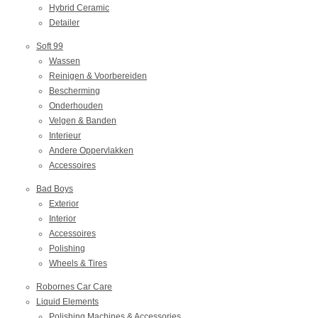
Hybrid Ceramic
Detailer
Soft 99
Wassen
Reinigen & Voorbereiden
Bescherming
Onderhouden
Velgen & Banden
Interieur
Andere Oppervlakken
Accessoires
Bad Boys
Exterior
Interior
Accessoires
Polishing
Wheels & Tires
Robornes Car Care
Liquid Elements
Polishing Machines & Accessories