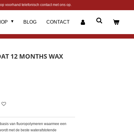
op voorhand telefonisch contact met ons op.
HOP
BLOG
CONTACT
COAT 12 MONTHS WAX
p basis van fluoropolymeren waarmee een
rdt met de beste waterafstotende