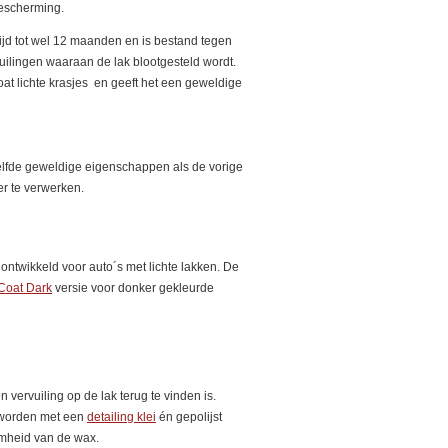
escherming.
jd tot wel 12 maanden en is bestand tegen
uilingen waaraan de lak blootgesteld wordt.
t lichte krasjes en geeft het een geweldige
lfde geweldige eigenschappen als de vorige
er te verwerken.
ontwikkeld voor auto´s met lichte lakken. De
Coat Dark
versie voor donker gekleurde
 vervuiling op de lak terug te vinden is.
 worden met een
detailing klei
én gepolijst
mheid van de wax.