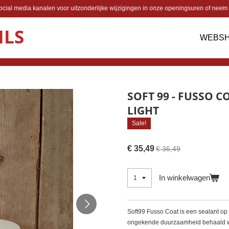
cial media kanalen voor uitzonderlijke wijzigingen in onze openingsuren of neem 
ILS
WEBS
SOFT 99 - FUSSO 
LIGHT
Sale!
€ 35,49
€ 36,49
In winkelwagen
Soft99 Fusso Coat is een sealant o
ongekende duurzaamheid behaald wo