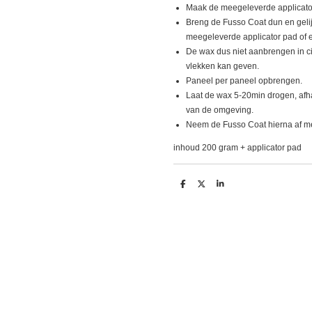
Maak de meegeleverde applicator
Breng de Fusso Coat dun en geli
meegeleverde applicator pad of 
De wax dus niet aanbrengen in c
vlekken kan geven.
Paneel per paneel opbrengen.
Laat de wax 5-20min drogen, afh
van de omgeving.
Neem de Fusso Coat hierna af m
inhoud 200 gram + applicator pad
D
D
S
e
e
h
l
e
a
e
l
r
n
e