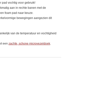
 pad vochtig voor gebruik!
jkmatig aan in rechte banen met de
een foam pad naar keuze.
irkelvormige bewegingen aangezien dit
ankelijk van de temperatuur en vochtigheid
et een
zachte, schone microvezeldoek
.