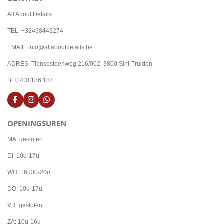
All About Details
TEL: +32498443274
EMAIL: info@allaboutdetails.be
ADRES: Tiensesteenweg 216/002, 3800 Sint-Truiden
BE0700.186.184
F
I
W
a
n
h
c
s
a
OPENINGSUREN
e
t
t
b
a
s
o
g
A
MA: gesloten
o
r
p
k
a
p
DI: 10u-17u
m
WO: 16u30-20u
DO: 10u-17u
VR: gesloten
ZA: 10u-16u