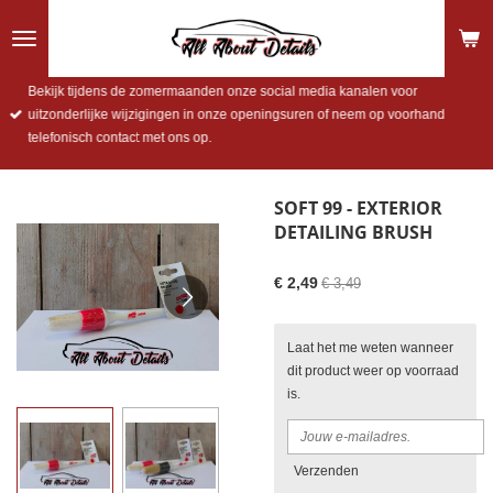
Ga
direct
naar
de
Bekijk tijdens de zomermaanden onze social media kanalen voor
hoofdinhoud
uitzonderlijke wijzigingen in onze openingsuren of neem op voorhand
telefonisch contact met ons op.
SOFT 99 - EXTERIOR
DETAILING BRUSH
€ 2,49
€ 3,49
Laat het me weten wanneer
dit product weer op voorraad
is.
Verzenden