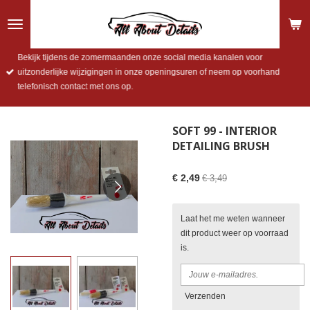
Ga
direct
naar
de
Bekijk tijdens de zomermaanden onze social media kanalen voor
hoofdinhoud
uitzonderlijke wijzigingen in onze openingsuren of neem op voorhand
telefonisch contact met ons op.
SOFT 99 - INTERIOR
DETAILING BRUSH
€ 2,49
€ 3,49
Laat het me weten wanneer
dit product weer op voorraad
is.
Verzenden