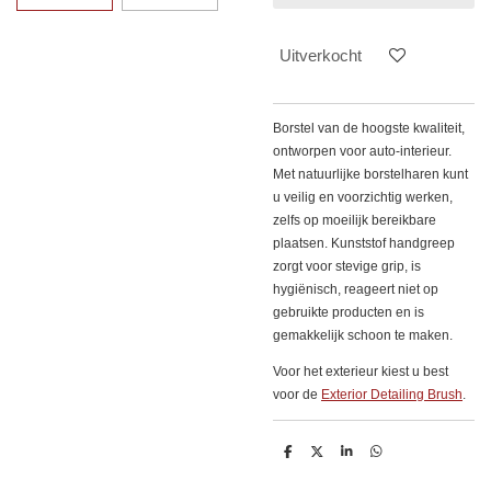
Uitverkocht
Borstel van de hoogste kwaliteit,
ontworpen voor auto-interieur.
Met natuurlijke borstelharen kunt
u veilig en voorzichtig werken,
zelfs op moeilijk bereikbare
plaatsen. Kunststof handgreep
zorgt voor stevige grip, is
hygiënisch, reageert niet op
gebruikte producten en is
gemakkelijk schoon te maken.
Voor het exterieur kiest u best
voor de
Exterior Detailing Brush
.
D
D
S
D
e
e
h
e
l
e
a
l