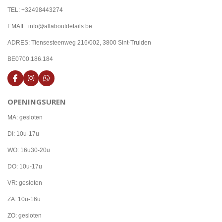
TEL: +32498443274
EMAIL: info@allaboutdetails.be
ADRES: Tiensesteenweg 216/002, 3800 Sint-Truiden
BE0700.186.184
F
I
W
a
n
h
c
s
a
OPENINGSUREN
e
t
t
b
a
s
o
g
A
MA: gesloten
o
r
p
k
a
p
DI: 10u-17u
m
WO: 16u30-20u
DO: 10u-17u
VR: gesloten
ZA: 10u-16u
ZO: gesloten