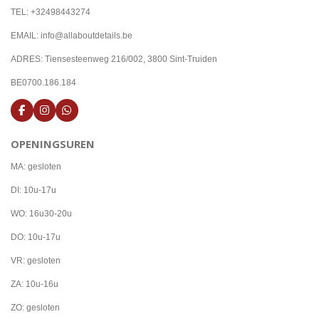
TEL: +32498443274
EMAIL: info@allaboutdetails.be
ADRES: Tiensesteenweg 216/002, 3800 Sint-Truiden
BE0700.186.184
F
I
W
a
n
h
c
s
a
OPENINGSUREN
e
t
t
b
a
s
o
g
A
MA: gesloten
o
r
p
k
a
p
DI: 10u-17u
m
WO: 16u30-20u
DO: 10u-17u
VR: gesloten
ZA: 10u-16u
ZO: gesloten