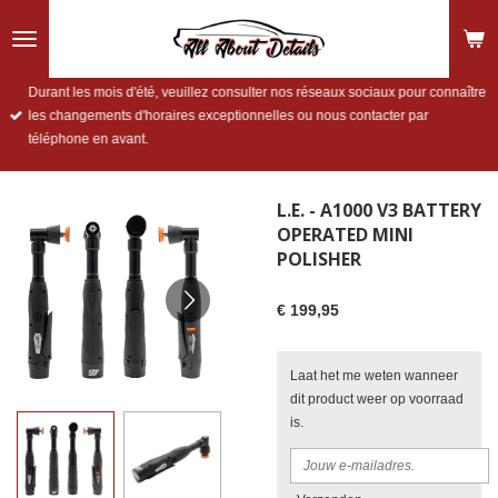
Ga
direct
naar
de
Durant les mois d'été, veuillez consulter nos réseaux sociaux pour connaître
hoofdinhoud
les changements d'horaires exceptionnelles ou nous contacter par
téléphone en avant.
L.E. - A1000 V3 BATTERY
OPERATED MINI
POLISHER
€ 199,95
Laat het me weten wanneer
dit product weer op voorraad
is.