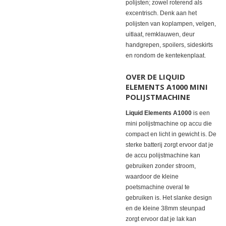
polijsten; zowel roterend als
excentrisch. Denk aan het
polijsten van koplampen, velgen,
uitlaat, remklauwen, deur
handgrepen, spoilers, sideskirts
en rondom de kentekenplaat.
OVER DE LIQUID
ELEMENTS A1000 MINI
POLIJSTMACHINE
Liquid Elements A1000
is een
mini polijstmachine op accu die
compact en licht in gewicht is. De
sterke batterij zorgt ervoor dat je
de accu polijstmachine kan
gebruiken zonder stroom,
waardoor de kleine
poetsmachine overal te
gebruiken is. Het slanke design
en de kleine 38mm steunpad
zorgt ervoor dat je lak kan