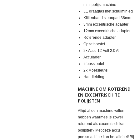
mini polijstmachine
LE draagtas met schuiminleg
Klittenband steunpad 38mm
3mm excentrische adapter
12mm excentrische adapter
Roterende adapter
Opzetborstel
2x Accu 12 Volt 2.0 Ah
Acculader
Inbussleutel
2x Moersleutel
Handleiding
MACHINE OM ROTEREND
EN EXCENTRISCH TE
POLIJSTEN
Altijd al een machine willen
hebben waarmee je zowel
roterend als excentrisch kan
polijsten? Met deze accu
poetsmachine kan het allebei! Bij