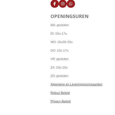
F
I
W
a
n
h
c
s
a
OPENINGSUREN
e
t
t
b
a
s
o
g
A
MA: gesloten
o
r
p
k
a
p
DI: 10u-17u
m
WO: 16u30-20u
DO: 10u-17u
VR: gesloten
ZA: 10u-16u
ZO: gesloten
Algemene en Leveringsvoorwaarden
Retour Beleid
Privacy Beleid