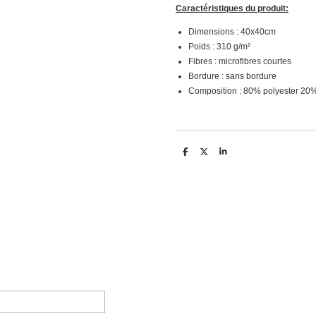
Caractéristiques du produit:
Dimensions : 40x40cm
Poids : 310 g/m²
Fibres : microfibres courtes
Bordure : sans bordure
Composition : 80% polyester 20
D
D
S
e
e
h
l
e
a
e
l
r
n
e