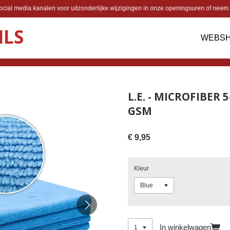
cial media kanalen voor uitzonderlijke wijzigingen in onze openingsuren of neem 
ILS
WEBS
L.E. - MICROFIBER 
GSM
€ 9,95
Kleur
In winkelwagen