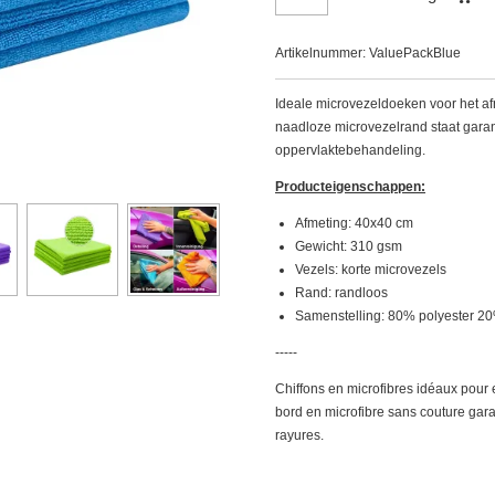
Artikelnummer:
ValuePackBlue
Ideale microvezeldoeken voor het a
naadloze microvezelrand staat garan
oppervlaktebehandeling.
Producteigenschappen:
Afmeting: 40x40 cm
Gewicht: 310 gsm
Vezels: korte microvezels
Rand: randloos
Samenstelling: 80% polyester 2
-----
Chiffons en microfibres idéaux pour e
bord en microfibre sans couture gara
rayures.