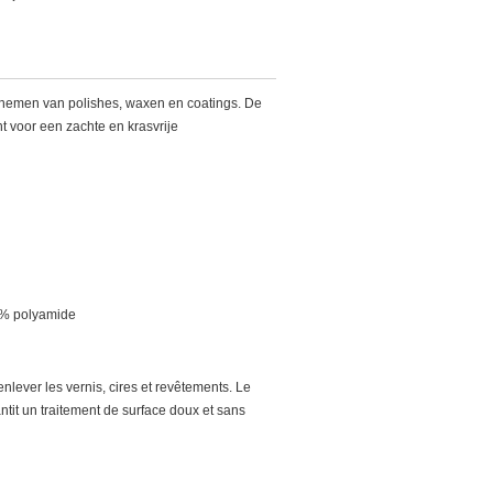
fnemen van polishes, waxen en coatings. De
t voor een zachte en krasvrije
0% polyamide
nlever les vernis, cires et revêtements.
Le
ntit un traitement de surface doux et sans