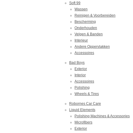
Soft 99
Wassen
Reinigen & Voorbereiden
Bescherming
Onderhouden
Velgen & Banden
Interieur
Andere Oppervlakken
Accessoires
Bad Boys
Exterior
Interior
Accessoires
Polishing
Wheels & Tires
Robornes Car Care
Liquid Elements
Polishing Machines & Accessories
Microfibers
Exterior