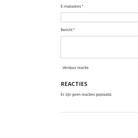
e
e
e
e
t
E-mailadres *
e
n
n
n
n
r
r
Bericht *
e
n
Verstuur reactie
REACTIES
Er zijn geen reacties geplaatst.