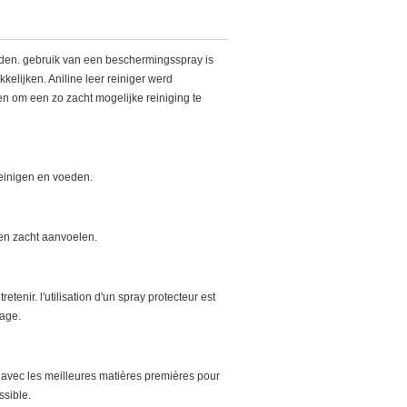
ouden. gebruik van een beschermingsspray is
elijken. Aniline leer reiniger werd
en om een zo zacht mogelijke reiniging te
reinigen en voeden.
 en zacht aanvoelen.
tretenir. l'utilisation d'un spray protecteur est
yage.
é avec les meilleures matières premières pour
ssible.