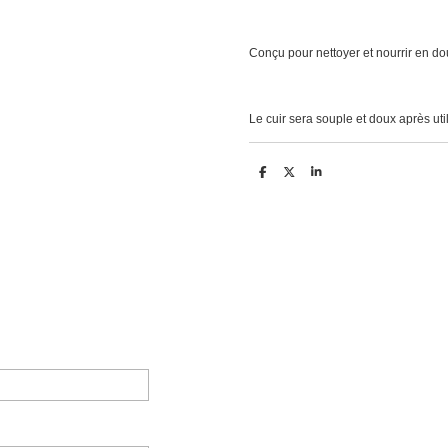
Conçu pour nettoyer et nourrir en dou
Le cuir sera souple et doux après util
D
D
S
e
e
h
l
e
a
e
l
r
n
e