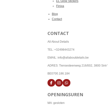
EL Glow Stickers
Finixa
Blog
Contact
CONTACT
All About Details
TEL: +32498443274
EMAIL: info@allaboutdetails.be
ADRES: Tiensesteenweg 216/002, 3800 Sint-
BE0700.186.184
F
I
W
a
n
h
c
s
a
OPENINGSUREN
e
t
t
b
a
s
o
g
A
MA: gesloten
o
r
p
k
a
p