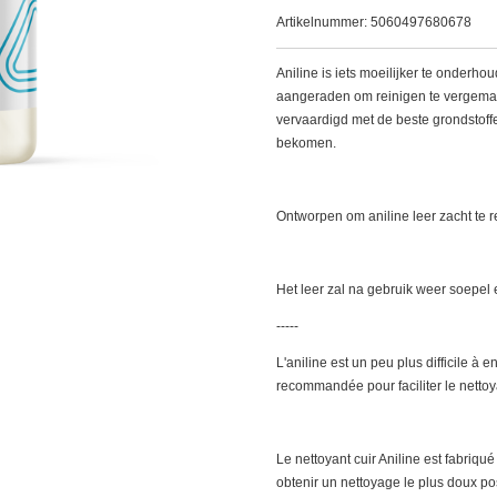
Artikelnummer:
5060497680678
Aniline is iets moeilijker te onderh
aangeraden om reinigen te vergemakk
vervaardigd met de beste grondstoff
bekomen.
Ontworpen om aniline leer zacht te 
Het leer zal na gebruik weer soepel
-----
L'aniline est un peu plus difficile à en
recommandée pour faciliter le netto
Le nettoyant cuir Aniline est fabriqu
obtenir un nettoyage le plus doux po