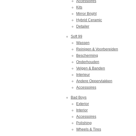
Accessoires
Kits
Mirror Bright
Hybrid Ceramic
Detailer
Soft 99
Wassen
Reinigen & Voorbereiden
Bescherming
Onderhouden
Velgen & Banden
Interieur
Andere Oppervlakken
Accessoires
Bad Boys
Exterior
Interior
Accessoires
Polishing
Wheels & Tires