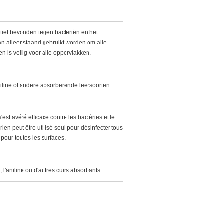
ectief bevonden tegen bacteriën en het
kan alleenstaand gebruikt worden om alle
n is veilig voor alle oppervlakken.
iline of andere absorberende leersoorten.
s'est avéré efficace contre les bactéries et le
rien peut être utilisé seul pour désinfecter tous
pour toutes les surfaces.
, l'aniline ou d'autres cuirs absorbants.