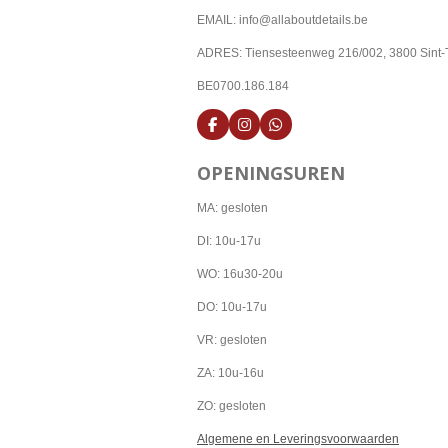
EMAIL: info@allaboutdetails.be
ADRES: Tiensesteenweg 216/002, 3800 Sint-
BE0700.186.184
F
I
W
a
n
h
c
s
a
OPENINGSUREN
e
t
t
b
a
s
o
g
A
MA: gesloten
o
r
p
k
a
p
DI: 10u-17u
m
WO: 16u30-20u
DO: 10u-17u
VR: gesloten
ZA: 10u-16u
ZO: gesloten
Algemene en Leveringsvoorwaarden