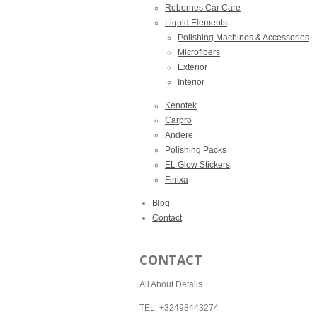
Robornes Car Care
Liquid Elements
Polishing Machines & Accessories
Microfibers
Exterior
Interior
Kenotek
Carpro
Andere
Polishing Packs
EL Glow Stickers
Finixa
Blog
Contact
CONTACT
All About Details
TEL: +32498443274