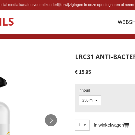
cial media kanalen voor uitzonderlijke wijzigingen in onze openingsuren of neem 
ILS
WEBS
LRC31 ANTI-BACTE
€ 15,95
inhoud
In winkelwagen