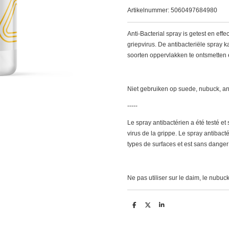
Artikelnummer:
5060497684980
Anti-Bacterial spray is getest en eff
griepvirus. De antibacteriële spray 
soorten oppervlakken te ontsmetten e
Niet gebruiken op suede, nubuck, an
-----
Le spray antibactérien a été testé et 
virus de la grippe.
Le spray antibacté
types de surfaces et est sans danger 
Ne pas utiliser sur le daim, le nubuck
D
D
S
e
e
h
l
e
a
e
l
r