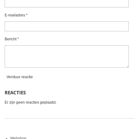
0
r
r
r
r
s
e
e
e
e
t
E-mailadres *
e
n
n
n
n
r
r
Bericht *
e
n
Verstuur reactie
REACTIES
Er zijn geen reacties geplaatst.
Webshop