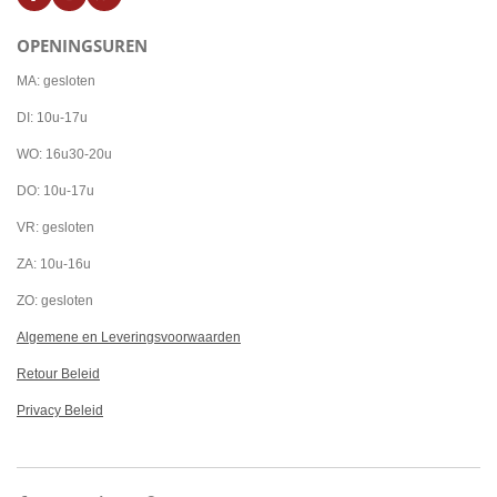
a
n
h
c
s
a
OPENINGSUREN
e
t
t
b
a
s
o
g
A
MA: gesloten
o
r
p
k
a
p
DI: 10u-17u
m
WO: 16u30-20u
DO: 10u-17u
VR: gesloten
ZA: 10u-16u
ZO: gesloten
Algemene en Leveringsvoorwaarden
Retour Beleid
Privacy Beleid