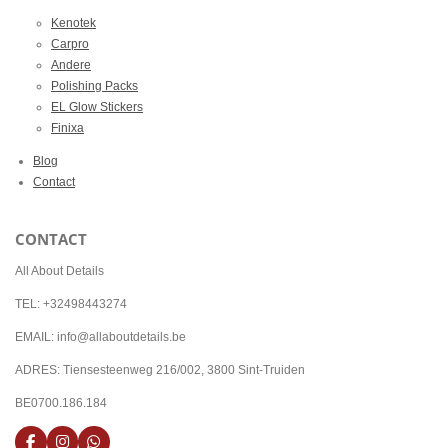
Kenotek
Carpro
Andere
Polishing Packs
EL Glow Stickers
Finixa
Blog
Contact
CONTACT
All About Details
TEL: +32498443274
EMAIL: info@allaboutdetails.be
ADRES: Tiensesteenweg 216/002, 3800 Sint-Truiden
BE0700.186.184
F
I
W