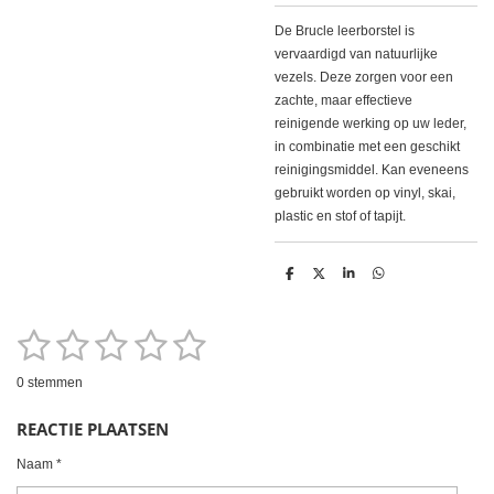
De Brucle leerborstel is
vervaardigd van natuurlijke
vezels. Deze zorgen voor een
zachte, maar effectieve
reinigende werking op uw leder,
in combinatie met een geschikt
reinigingsmiddel. Kan eveneens
gebruikt worden op vinyl, skai,
plastic en stof of tapijt.
D
D
S
D
e
e
h
e
l
e
a
l
e
l
r
e
1
2
3
4
5
n
e
n
S
R
t
a
e
s
s
s
s
s
m
0 stemmen
t
m
t
t
t
t
t
i
e
REACTIE PLAATSEN
n
n
e
e
e
e
e
g
Naam *
r
r
r
r
r
: