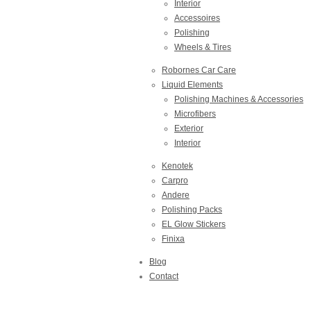
Interior
Accessoires
Polishing
Wheels & Tires
Robornes Car Care
Liquid Elements
Polishing Machines & Accessories
Microfibers
Exterior
Interior
Kenotek
Carpro
Andere
Polishing Packs
EL Glow Stickers
Finixa
Blog
Contact