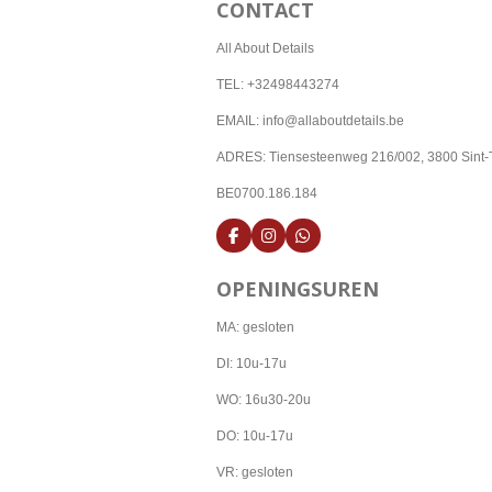
CONTACT
All About Details
TEL: +32498443274
EMAIL: info@allaboutdetails.be
ADRES: Tiensesteenweg 216/002, 3800 Sint-
BE0700.186.184
F
I
W
a
n
h
c
s
a
OPENINGSUREN
e
t
t
b
a
s
o
g
A
MA: gesloten
o
r
p
k
a
p
DI: 10u-17u
m
WO: 16u30-20u
DO: 10u-17u
VR: gesloten