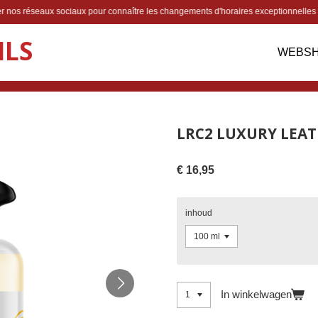
lter nos réseaux sociaux pour connaître les changements d'horaires exceptionnelles
ILS
WEBS
LRC2 LUXURY LEA
€ 16,95
inhoud
In winkelwagen