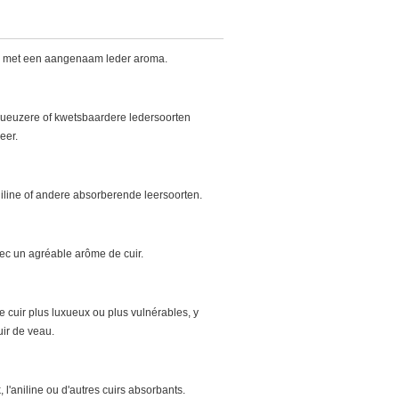
sis met een aangenaam leder aroma.
xueuzere of kwetsbaardere ledersoorten
eer.
iline of andere absorberende leersoorten.
vec un agréable arôme de cuir.
e cuir plus luxueux ou plus vulnérables, y
uir de veau.
, l'aniline ou d'autres cuirs absorbants.