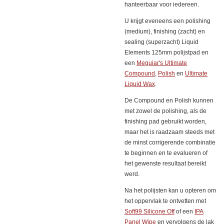
hanteerbaar voor iedereen.
U krijgt eveneens een polishing
(medium), finishing (zacht) en
sealing (superzacht) Liquid
Elements 125mm polijstpad en
een
Meguiar's Ultimate
Compound
,
Polish
en
Ultimate
Liquid Wax
.
De Compound en Polish kunnen
met zowel de polishing, als de
finishing pad gebruikt worden,
maar het is raadzaam steeds met
de minst corrigerende combinatie
te beginnen en te evalueren of
het gewenste resultaat bereikt
werd.
Na het polijsten kan u opteren om
het oppervlak te ontvetten met
Soft99 Silicone Off
of een
IPA
Panel Wipe
en vervolgens de lak