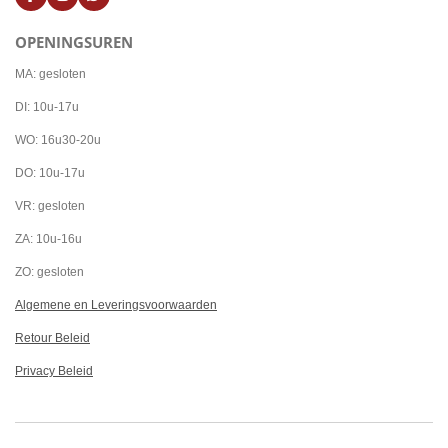
F
I
W
a
n
h
c
s
a
OPENINGSUREN
e
t
t
b
a
s
o
g
A
MA: gesloten
o
r
p
k
a
p
DI: 10u-17u
m
WO: 16u30-20u
DO: 10u-17u
VR: gesloten
ZA: 10u-16u
ZO: gesloten
Algemene en Leveringsvoorwaarden
Retour Beleid
Privacy Beleid