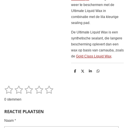
weer te beschermen met de
Ultimate Liquid Wax in
combinatie met de lila kleurige
sealing pad.
De Ultimate Liquid Wax is een
synthetische sealant, die langere
bescherming oplevert dan een
wax op basis van carnauba, zoals
de
Gold Class Liquid Wax
.
D
D
S
D
e
e
h
e
l
e
a
l
e
l
r
e
1
2
3
4
5
n
e
n
S
R
t
a
e
s
s
s
s
s
m
0 stemmen
t
m
t
t
t
t
t
i
e
REACTIE PLAATSEN
n
n
e
e
e
e
e
g
Naam *
r
r
r
r
r
: