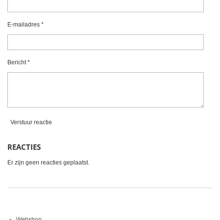
0
r
r
r
r
s
e
e
e
e
t
E-mailadres *
e
n
n
n
n
r
r
Bericht *
e
n
Verstuur reactie
REACTIES
Er zijn geen reacties geplaatst.
Webshop