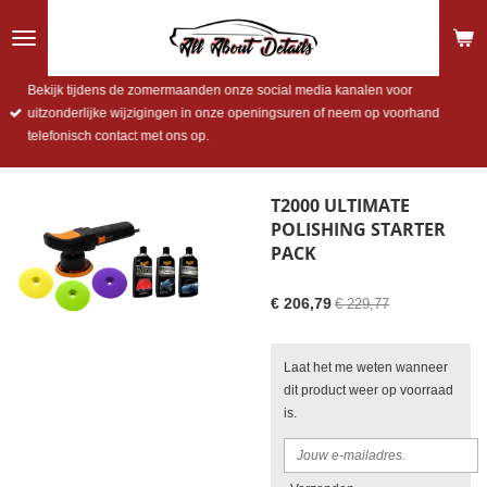
Ga
direct
naar
de
Bekijk tijdens de zomermaanden onze social media kanalen voor
hoofdinhoud
uitzonderlijke wijzigingen in onze openingsuren of neem op voorhand
telefonisch contact met ons op.
T2000 ULTIMATE
POLISHING STARTER
PACK
€ 206,79
€ 229,77
Laat het me weten wanneer
dit product weer op voorraad
is.