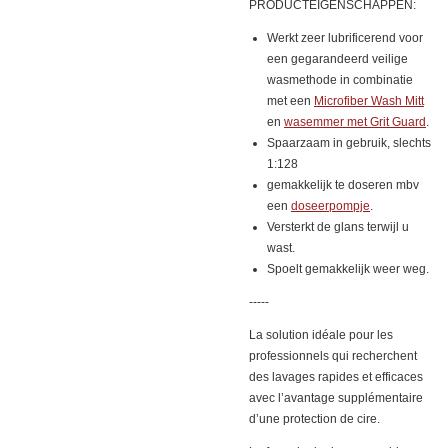
PRODUCTEIGENSCHAPPEN:
Werkt zeer lubrificerend voor
een gegarandeerd veilige
wasmethode in combinatie
met een
Microfiber Wash Mitt
en
wasemmer met Grit Guard
.
Spaarzaam in gebruik, slechts
1:128
gemakkelijk te doseren mbv
een
doseerpompje
.
Versterkt de glans terwijl u
wast.
Spoelt gemakkelijk weer weg.
-----
La solution idéale pour les
professionnels qui recherchent
des lavages rapides
et efficaces
avec l’avantage supplémentaire
d’une protection de cire.