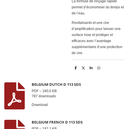
La formule de rinçage rapide
permet d’économiser du temps et
de l’eau.
Revitalisants et une cire
d’amplification pour laisser une
surface lisse et protèger
et
efficaces avec l’avantage
supplémentaire d’une protection
de cire.
D
D
S
D
e
e
h
e
l
e
a
l
e
l
r
e
n
e
n
BELGIUM DUTCH D 113 SDS
PDF – 180,0 KB
787 downloads
Download
BELGIUM FRENCH D 113 SDS
PDF – 182,1 KB