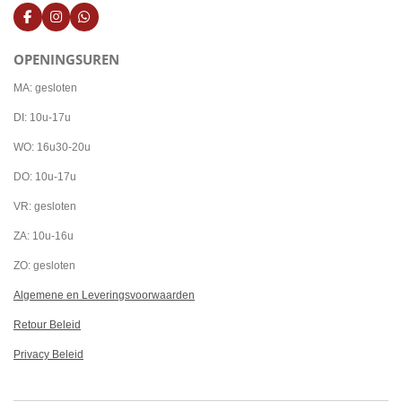
F
I
W
a
n
h
c
s
a
OPENINGSUREN
e
t
t
b
a
s
o
g
A
MA: gesloten
o
r
p
k
a
p
DI: 10u-17u
m
WO: 16u30-20u
DO: 10u-17u
VR: gesloten
ZA: 10u-16u
ZO: gesloten
Algemene en Leveringsvoorwaarden
Retour Beleid
Privacy Beleid