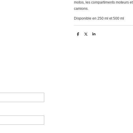
motos, les compartiments moteurs et
camions.
Disponible en 250 ml et 500 ml
D
D
S
e
e
h
l
e
a
e
l
r
n
e