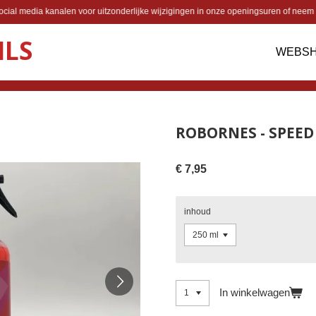
cial media kanalen voor uitzonderlijke wijzigingen in onze openingsuren of neem 
ILS
WEBS
ROBORNES - SPEED
€ 7,95
inhoud
In winkelwagen