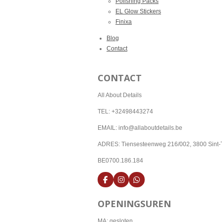
Polishing Packs
EL Glow Stickers
Finixa
Blog
Contact
CONTACT
All About Details
TEL: +32498443274
EMAIL: info@allaboutdetails.be
ADRES: Tiensesteenweg 216/002, 3800 Sint-
BE0700.186.184
F
I
W
a
n
h
c
s
a
OPENINGSUREN
e
t
t
b
a
s
o
g
A
MA: gesloten