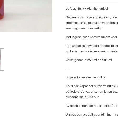
Let's get funky with the junkie!
Gewoon opsprayen op uw item, laten
krachtige straal afspuiten voor een s
krachtig, maar ultra veilig.
Met ingebouwde roestremmers voor
Een werkelijk geweldig product bij h
op fietsen, motorfietsen, motorruimt
Verkrijgbaar in 250 ml en 500 ml
---
Soyons funky avec le junkie!
Il suffit de vaporiser sur votre articl
période et de vaporiser un jet puissant
puissant, mais ultra sûr.
Avec inhibiteurs de rouille intégrés 
Un très bon produit pour éliminer la s