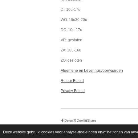
o
r
p
k
a
p
DI: 10u-17u
m
WO: 16u30-20u
DO: 10u-17u
VR: gesloten
ZA: 10u-16u
ZO: gesloten
Algemene en Leveringsvoorwaarden
Retour Beleid
Privacy Beleid
Delen
Deel
Share
© 2020 - 2026 All About Details
Deze website gebruikt cookies voor analyse-doeleinden en/of het tonen van adver