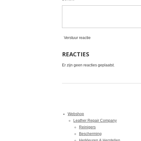
n
Verstuur reactie
REACTIES
Er zijn geen reacties geplaatst.
Webshop
Leather Repair Company
Reinigers
Bescherming
Herkleuren & Herstellen