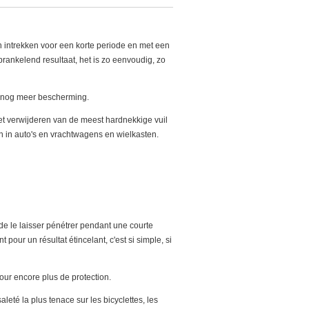
 intrekken voor een korte periode en met een
prankelend resultaat, het is zo eenvoudig, zo
 nog meer bescherming.
et verwijderen van de meest hardnekkige vuil
en in auto's en vrachtwagens en wielkasten.
e, de le laisser pénétrer pendant une courte
 pour un résultat étincelant, c'est si simple, si
pour encore plus de protection.
aleté la plus tenace sur les bicyclettes, les