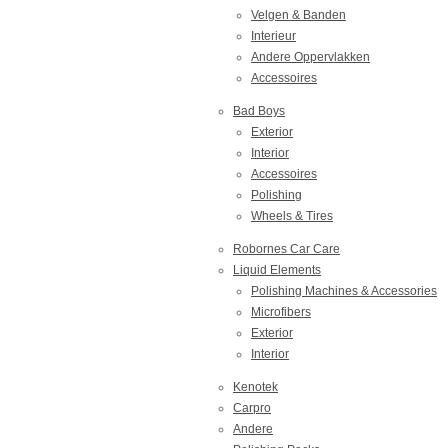
Velgen & Banden
Interieur
Andere Oppervlakken
Accessoires
Bad Boys
Exterior
Interior
Accessoires
Polishing
Wheels & Tires
Robornes Car Care
Liquid Elements
Polishing Machines & Accessories
Microfibers
Exterior
Interior
Kenotek
Carpro
Andere